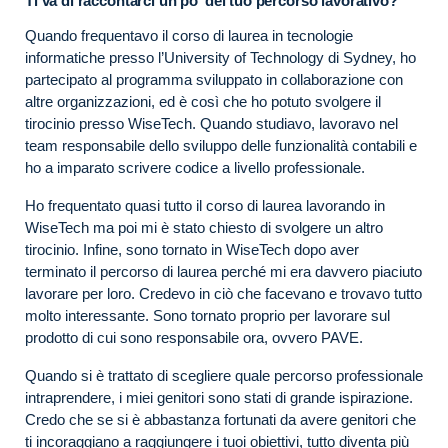
Ti va di raccontarci un po’ del tuo percorso lavorativo?
Quando frequentavo il corso di laurea in tecnologie
informatiche presso l’University of Technology di Sydney, ho
partecipato al programma sviluppato in collaborazione con
altre organizzazioni, ed è così che ho potuto svolgere il
tirocinio presso WiseTech. Quando studiavo, lavoravo nel
team responsabile dello sviluppo delle funzionalità contabili e
ho a imparato scrivere codice a livello professionale.
Ho frequentato quasi tutto il corso di laurea lavorando in
WiseTech ma poi mi è stato chiesto di svolgere un altro
tirocinio. Infine, sono tornato in WiseTech dopo aver
terminato il percorso di laurea perché mi era davvero piaciuto
lavorare per loro. Credevo in ciò che facevano e trovavo tutto
molto interessante. Sono tornato proprio per lavorare sul
prodotto di cui sono responsabile ora, ovvero PAVE.
Quando si è trattato di scegliere quale percorso professionale
intraprendere, i miei genitori sono stati di grande ispirazione.
Credo che se si è abbastanza fortunati da avere genitori che
ti incoraggiano a raggiungere i tuoi obiettivi, tutto diventa più