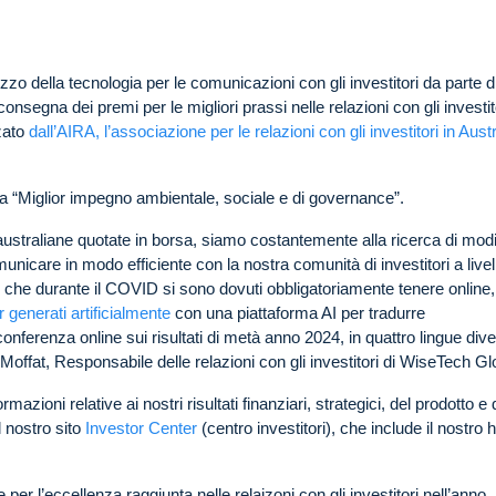
izzo della tecnologia per le comunicazioni con gli investitori da parte d
onsegna dei premi per le migliori prassi nelle relazioni con gli investit
zato
dall’AIRA, l’associazione per le relazioni con gli investitori in Aust
a “Miglior impegno ambientale, sociale e di governance”.
ustraliane quotate in borsa, siamo costantemente alla ricerca di mod
municare in modo efficiente con la nostra comunità di investitori a livel
ari che durante il COVID si sono dovuti obbligatoriamente tenere online,
 generati artificialmente
con una piattaforma AI per tradurre
nferenza online sui risultati di metà anno 2024, in quattro lingue div
 Moffat, Responsabile delle relazioni con gli investitori di WiseTech Gl
ioni relative ai nostri risultati finanziari, strategici, del prodotto e 
l nostro sito
Investor Center
(centro investitori), che include il nostro 
per l’eccellenza raggiunta nelle relaizoni con gli investitori nell’anno