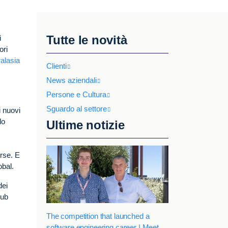
Tutte le novità
i
ori
ralasia
Clienti
News aziendali
Persone e Cultura
Sguardo al settore
i nuovi
lo
Ultime notizie
erse. E
obal.
dei
hub
The competition that launched a
software engineering career | Meet