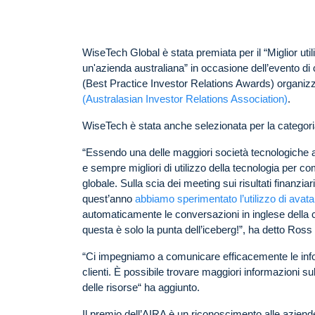
WiseTech Global è stata premiata per il “Miglior util
un'azienda australiana” in occasione dell’evento di c
(Best Practice Investor Relations Awards) organiz
(Australasian Investor Relations Association)
.
WiseTech è stata anche selezionata per la categori
“Essendo una delle maggiori società tecnologiche a
e sempre migliori di utilizzo della tecnologia per co
globale. Sulla scia dei meeting sui risultati finanzi
quest’anno
abbiamo sperimentato l’utilizzo di avatar
automaticamente le conversazioni in inglese della co
questa è solo la punta dell’iceberg!”, ha detto Ross
“Ci impegniamo a comunicare efficacemente le informaz
clienti. È possibile trovare maggiori informazioni su
delle risorse“ ha aggiunto.
Il premio dell’AIRA è un riconoscimento alle aziende 