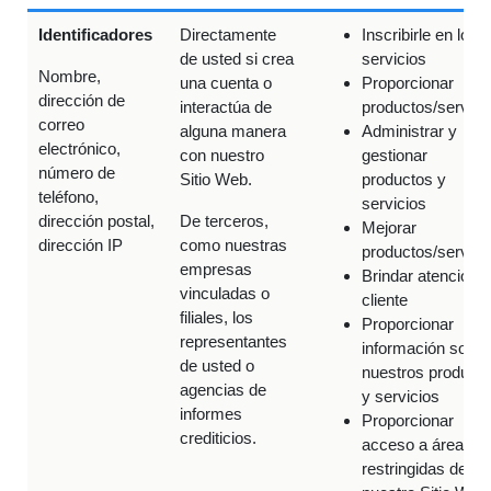
Identificadores
Directamente
Inscribirle en los
de usted si crea
servicios
Nombre,
una cuenta o
Proporcionar
dirección de
interactúa de
productos/servici
correo
alguna manera
Administrar y
electrónico,
con nuestro
gestionar
número de
Sitio Web.
productos y
teléfono,
servicios
dirección postal,
De terceros,
Mejorar
dirección IP
como nuestras
productos/servici
empresas
Brindar atención a
vinculadas o
cliente
filiales, los
Proporcionar
representantes
información sobre
de usted o
nuestros product
agencias de
y servicios
informes
Proporcionar
crediticios.
acceso a áreas
restringidas de