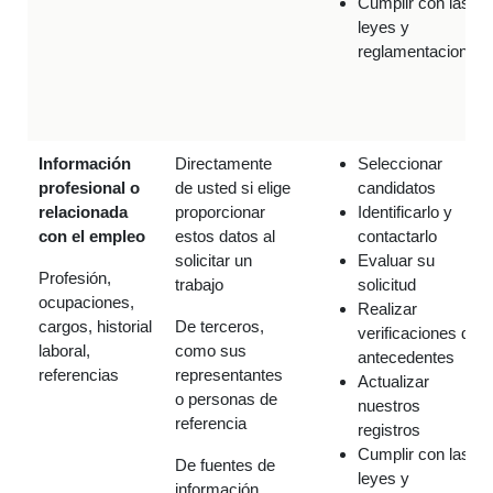
Cumplir con las
leyes y
reglamentaciones
Información
Directamente
Seleccionar
profesional o
de usted si elige
candidatos
relacionada
proporcionar
Identificarlo y
con el empleo
estos datos al
contactarlo
solicitar un
Evaluar su
Profesión,
trabajo
solicitud
ocupaciones,
Realizar
cargos, historial
De terceros,
verificaciones de
laboral,
como sus
antecedentes
referencias
representantes
Actualizar
o personas de
nuestros
referencia
registros
Cumplir con las
De fuentes de
leyes y
información