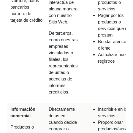
Nombre, datos
interactúa de
productos o
bancarios,
alguna manera
servicios
número de
con nuestro
Pagar por los
tarjeta de crédito
Sitio Web.
productos o
servicios que nos
De terceros,
prestan
como nuestras
Brindar atención a
empresas
cliente
vinculadas o
Actualizar nuestr
filiales, los
registros
representantes
de usted o
agencias de
informes
crediticios.
Información
Directamente
Inscribirle en los
comercial
de usted
servicios
cuando decide
Proporcionar
Productos o
comprar o
productos/servici