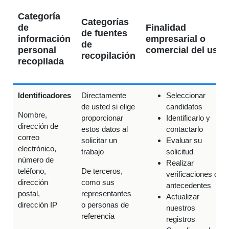
Categoría
Categorías
de
Finalidad
de fuentes
información
empresarial o
de
personal
comercial del uso
recopilación
recopilada
Identificadores
Directamente
Seleccionar
de usted si elige
candidatos
Nombre,
proporcionar
Identificarlo y
dirección de
estos datos al
contactarlo
correo
solicitar un
Evaluar su
electrónico,
trabajo
solicitud
número de
Realizar
teléfono,
De terceros,
verificaciones de
dirección
como sus
antecedentes
postal,
representantes
Actualizar
dirección IP
o personas de
nuestros
referencia
registros