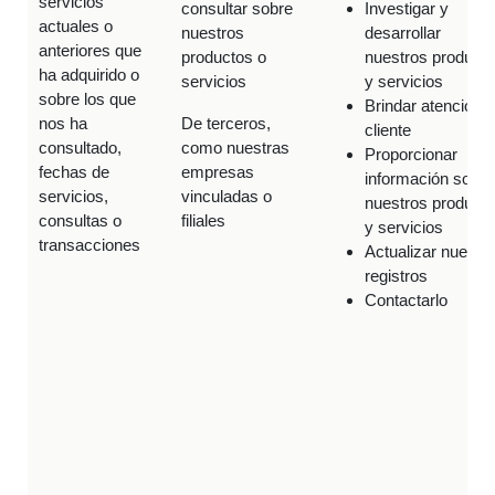
servicios
consultar sobre
Investigar y
actuales o
nuestros
desarrollar
anteriores que
productos o
nuestros product
ha adquirido o
servicios
y servicios
sobre los que
Brindar atención a
nos ha
De terceros,
cliente
consultado,
como nuestras
Proporcionar
fechas de
empresas
información sobre
servicios,
vinculadas o
nuestros product
consultas o
filiales
y servicios
transacciones
Actualizar nuestr
registros
Contactarlo