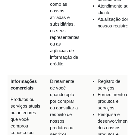
como as
Atendimento ao
nossas
cliente
afiliadas e
Atualização dos
subsidiárias,
nossos registros
os seus
representantes
ou as
agências de
informação de
crédito.
Informações
Diretamente
Registro de
comerciais
de você
serviços
quando opta
Fornecimento de
Produtos ou
por comprar
produtos e
serviços atuais
ou consultar a
serviços
ou anteriores
respeito de
Pesquisa e
que você
nossos
desenvolvimento
comprou
produtos ou
dos nossos
conosco ou
serviços
produtos e