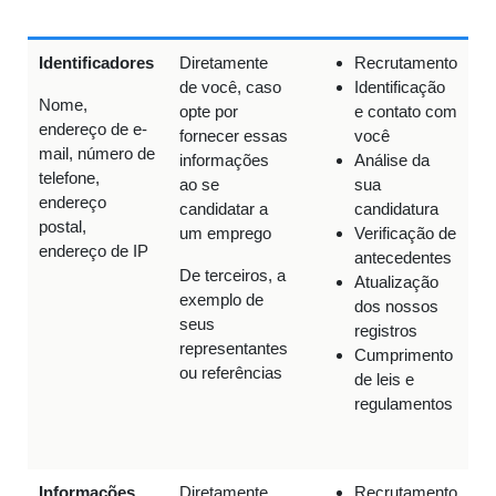
p
Identificadores
Diretamente
Recrutamento
de você, caso
Identificação
Nome,
opte por
e contato com
endereço de e-
fornecer essas
você
mail, número de
informações
Análise da
telefone,
ao se
sua
endereço
candidatar a
candidatura
postal,
um emprego
Verificação de
endereço de IP
antecedentes
De terceiros, a
Atualização
exemplo de
dos nossos
seus
registros
representantes
Cumprimento
ou referências
de leis e
regulamentos
Informações
Diretamente
Recrutamento