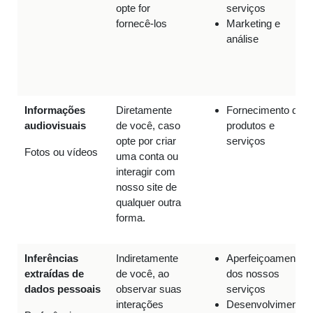
opte for
serviços
fornecê-los
Marketing e
análise
Informações
Diretamente
Fornecimento de
audiovisuais
de você, caso
produtos e
opte por criar
serviços
Fotos ou vídeos
uma conta ou
interagir com
nosso site de
qualquer outra
forma.
Inferências
Indiretamente
Aperfeiçoamento
extraídas de
de você, ao
dos nossos
dados pessoais
observar suas
serviços
interações
Desenvolvimento