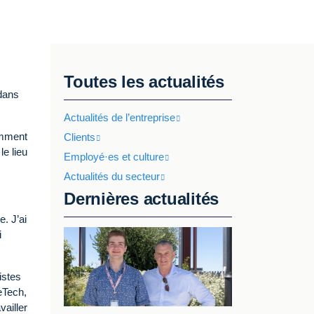
Toutes les actualités
 dans
Actualités de l’entreprise
omment
Clients
le lieu
Employé·es et culture
Actualités du secteur
Dernières actualités
. J’ai
i
istes
seTech,
vailler