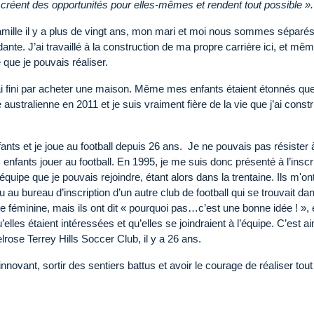
créent des opportunités pour elles-mêmes et rendent tout possible ».
ille il y a plus de vingt ans, mon mari et moi nous sommes séparés
nte. J’ai travaillé à la construction de ma propre carrière ici, et mêm
 que je pouvais réaliser.
ai fini par acheter une maison. Même mes enfants étaient étonnés que
ustralienne en 2011 et je suis vraiment fière de la vie que j’ai constr
nts et je joue au football depuis 26 ans. Je ne pouvais pas résister 
s enfants jouer au football. En 1995, je me suis donc présenté à l’inscr
 équipe que je pouvais rejoindre, étant alors dans la trentaine. Ils m'on
au bureau d’inscription d’un autre club de football qui se trouvait dan
 féminine, mais ils ont dit « pourquoi pas…c’est une bonne idée ! », 
elles étaient intéressées et qu’elles se joindraient à l’équipe. C’est ai
rose Terrey Hills Soccer Club, il y a 26 ans.
innovant, sortir des sentiers battus et avoir le courage de réaliser tout