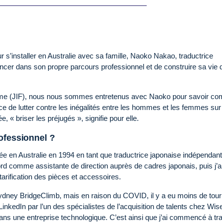
ur s’installer en Australie avec sa famille, Naoko Nakao, traductrice
ncer dans son propre parcours professionnel et de construire sa vie
femme (JIF), nous nous sommes entretenus avec Naoko pour savoir c
tance de lutter contre les inégalités entre les hommes et les femmes sur 
, « briser les préjugés », signifie pour elle.
ofessionnel ?
e en Australie en 1994 en tant que traductrice japonaise indépendante
ord comme assistante de direction auprès de cadres japonais, puis j’a
tarification des pièces et accessoires.
Sydney BridgeClimb, mais en raison du COVID, il y a eu moins de tour
 LinkedIn par l’un des spécialistes de l’acquisition de talents chez Wi
ans une entreprise technologique. C’est ainsi que j’ai commencé à tra