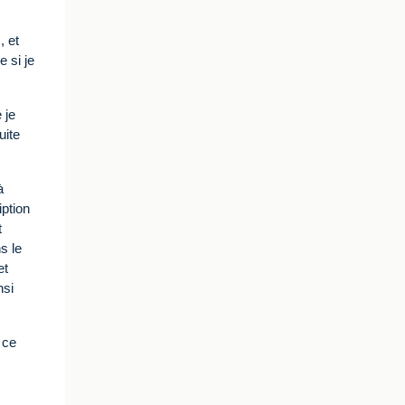
, et
e si je
 je
uite
à
iption
t
s le
et
nsi
 ce