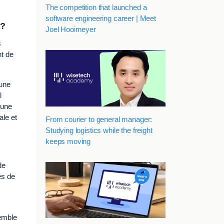
The competition that launched a
software engineering career | Meet
 ?
Joel Hooimeyer
s
nt de
 une
l
 une
ale et
From courier to general manager:
Studying logistics while the freight
keeps moving
de
es de
emble