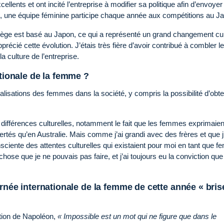
cellents et ont incité l’entreprise à modifier sa politique afin d’envoye
, une équipe féminine participe chaque année aux compétitions au J
 siège est basé au Japon, ce qui a représenté un grand changement cul
récié cette évolution. J’étais très fière d’avoir contribué à combler l
la culture de l’entreprise.
ationale de la femme ?
éalisations des femmes dans la société, y compris la possibilité d’obte
différences culturelles, notamment le fait que les femmes exprimaien
ertés qu’en Australie. Mais comme j’ai grandi avec des frères et que j
ciente des attentes culturelles qui existaient pour moi en tant que 
hose que je ne pouvais pas faire, et j’ai toujours eu la conviction que
urnée internationale de la femme de cette année « bris
tation de Napoléon,
« Impossible est un mot qui ne figure que dans le