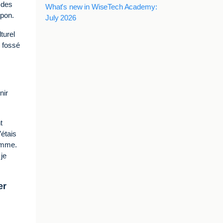
r des
What's new in WiseTech Academy:
apon.
July 2026
turel
e fossé
nir
t
’étais
femme.
 je
er