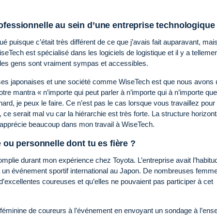
ofessionnelle au sein d’une entreprise technologique
 puisque c’était très différent de ce que j’avais fait auparavant, mai
eTech est spécialisé dans les logiciels de logistique et il y a telleme
t les gens sont vraiment sympas et accessibles.
prises japonaises et une société comme WiseTech est que nous avons
otre mantra « n’importe qui peut parler à n’importe qui à n’importe que
ard, je peux le faire. Ce n’est pas le cas lorsque vous travaillez pour
ce serait mal vu car la hiérarchie est très forte. La structure horizont
’apprécie beaucoup dans mon travail à WiseTech.
e ou personnelle dont tu es fière ?
accomplie durant mon expérience chez Toyota. L’entreprise avait l’habitu
à un événement sportif international au Japon. De nombreuses femm
nt d’excellentes coureuses et qu’elles ne pouvaient pas participer à cet
féminine de coureurs à l’événement en envoyant un sondage à l’ens