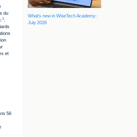
e
ys du
What's new in WiseTech Academy:
1
x.
.
July 2026
iards
ations
tion
ur
es et
ans 56
e