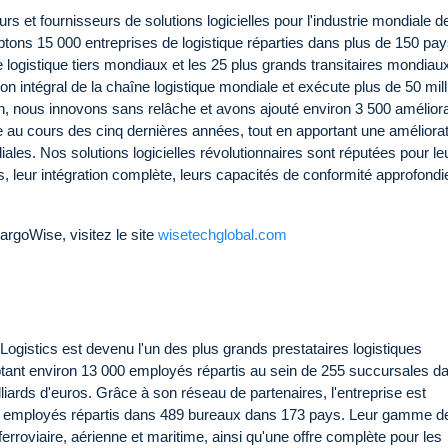
s et fournisseurs de solutions logicielles pour l'industrie mondiale d
mptons 15 000 entreprises de logistique réparties dans plus de 150 pa
logistique tiers mondiaux et les 25 plus grands transitaires mondiau
 intégral de la chaîne logistique mondiale et exécute plus de 50 mill
, nous innovons sans relâche et avons ajouté environ 3 500 amélior
 au cours des cinq dernières années, tout en apportant une améliora
ales. Nos solutions logicielles révolutionnaires sont réputées pour le
s, leur intégration complète, leurs capacités de conformité approfondi
rgoWise, visitez le site
wisetechglobal.com
gistics est devenu l'un des plus grands prestataires logistiques
tant environ 13 000 employés répartis au sein de 255 succursales d
illiards d'euros. Grâce à son réseau de partenaires, l'entreprise est
0 employés répartis dans 489 bureaux dans 173 pays. Leur gamme d
erroviaire, aérienne et maritime, ainsi qu'une offre complète pour les