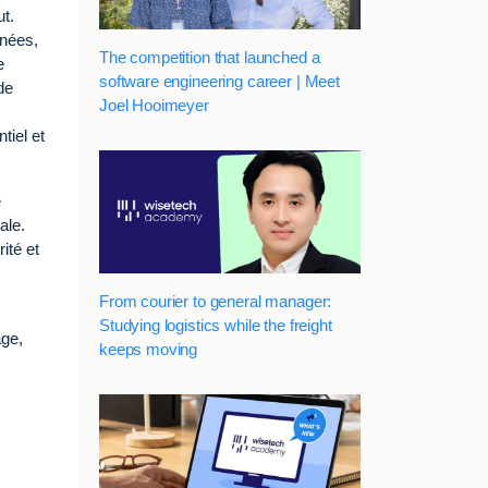
t.
nnées,
The competition that launched a
e
software engineering career | Meet
de
Joel Hooimeyer
tiel et
e
ale.
ité et
From courier to general manager:
Studying logistics while the freight
age,
keeps moving