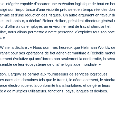
le intégrée capable d’assurer une exécution logistique de bout en bou
igé sur l’importance d’une visibilité précise et en temps réel des do
timale et d’une réduction des risques. Un autre argument en faveur d
s existants », a déclaré Reiner Heiken, président-directeur général 
 d'offrir à nos employés un environnement de travail stimulant et
e, nous allons permettre à notre personnel d'exploiter tout son poten
. »
 White, a déclaré : « Nous sommes heureux que Hellmann Worldwid
ansit pour ses opérations de fret aérien et maritime à l'échelle mondi
ement évolutive qui améliorera non seulement la conformité, la sécur
'ensemble de leur écosystème de chaîne logistique mondiale. »
ation, CargoWise permet aux fournisseurs de services logistiques
s dans des domaines tels que le transit, le dédouanement, le stock
merce électronique et la conformité transfrontalière, et de gérer leurs
à de multiples utilisateurs, fonctions, pays, langues et devises.