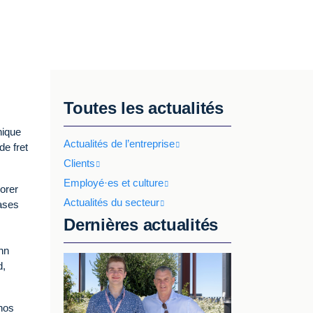
Toutes les actualités
nique
Actualités de l’entreprise
e fret
Clients
Employé·es et culture
orer
Actualités du secteur
bases
Dernières actualités
nn
d,
 nos