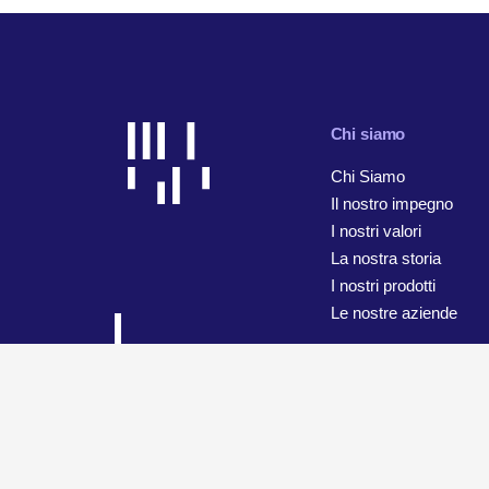
Chi siamo
Chi Siamo
Il nostro impegno
I nostri valori
La nostra storia
I nostri prodotti
Le nostre aziende
© 2026 WiseTech Global
Mappa del sito
Termini di utilizz
Informativa sulla privacy e la protezione dei dati personali