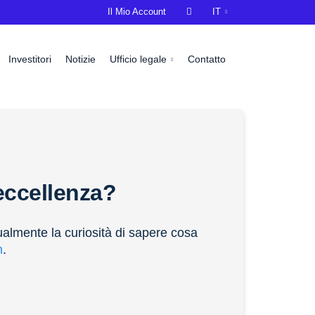
Il Mio Account

IT
Investitori
Notizie
Ufficio legale
Contatto
’eccellenza?
ualmente la curiosità di sapere cosa
m
.