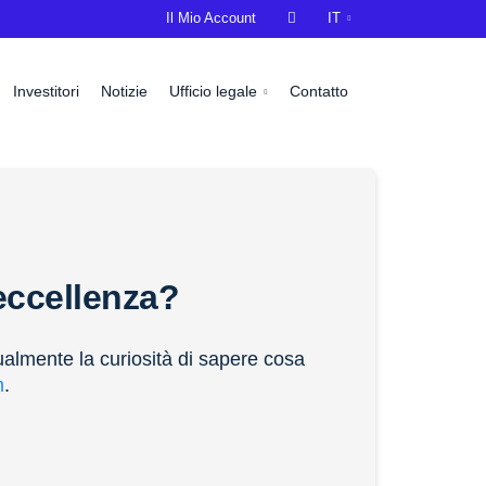
Il Mio Account

IT
Investitori
Notizie
Ufficio legale
Contatto
’eccellenza?
ualmente la curiosità di sapere cosa
m
.