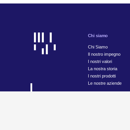
Chi siamo
Chi Siamo
Il nostro impegno
I nostri valori
La nostra storia
I nostri prodotti
Le nostre aziende
© 2026 WiseTech Global
Mappa del sito
Termini di utilizz
Informativa sulla privacy e la protezione dei dati personali