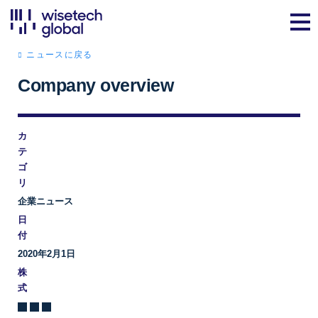
ニュースに戻る
Company overview
カ
テ
ゴ
リ
企業ニュース
日
付
2020年2月1日
株
式