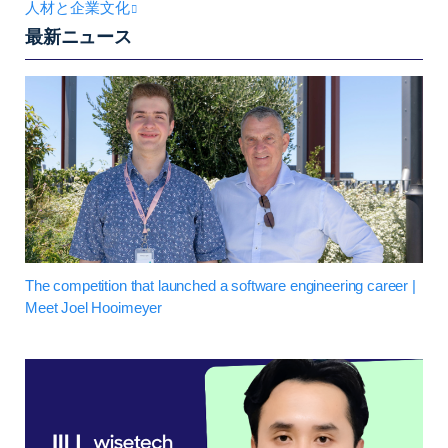
人材と企業文化
最新ニュース
The competition that launched a software engineering career |
Meet Joel Hooimeyer