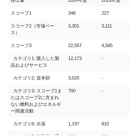
排出量
2024年度
2023年度
スコープ1
348
227
スコープ2（市場ベー
3,301
3,111
ス）
スコープ3
22,557
4,585
カテゴリ1: 購入した製
12,173
-
品およびサービス
カテゴリ2: 資本財
3,020
-
カテゴリ3: スコープ1ま
700
-
たはスコープ2に含まれ
ない燃料およびエネルギ
ー関連活動
カテゴリ6: 出張
1,197
810
カテゴリ7: 従業員の通
893
938