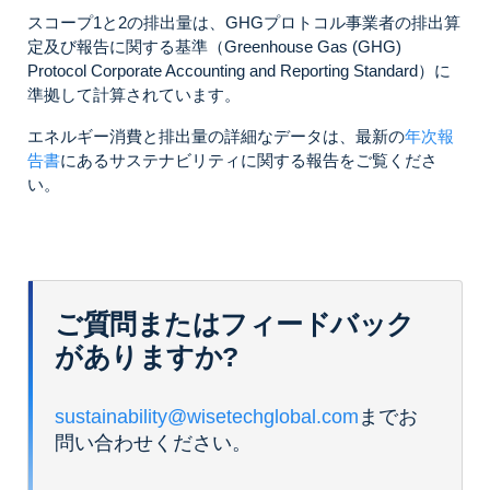
スコープ1と2の排出量は、GHGプロトコル事業者の排出算
勤
定及び報告に関する基準（Greenhouse Gas (GHG)
カテゴリ7: 在宅勤務に
2,858
2,837
Protocol Corporate Accounting and Reporting Standard）に
伴う排出
準拠して計算されています。
エネルギー消費と排出量の詳細なデータは、最新の
年次報
カテゴリ8: 上流リース
1,717
-
告書
にあるサステナビリティに関する報告をご覧くださ
資産
い。
ご質問またはフィードバック
がありますか?
sustainability@wisetechglobal.com
までお
問い合わせください。