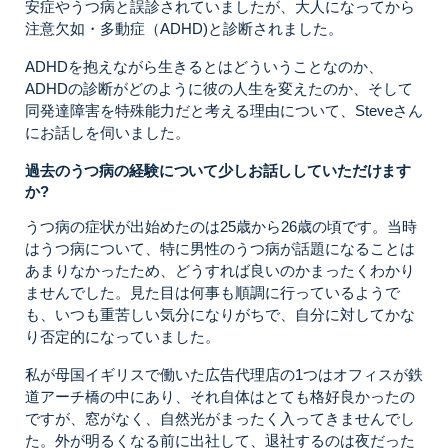
安症やうつ病と誤診されていましたが、大人になってから
注意欠如・多動症（ADHD)と診断されました。
ADHDを抱えながら生きるとはどういうことなのか、
ADHDの診断がどのように彼の人生を変えたのか、そして
同発達障害を特殊能力だと考える理由について、Steveさん
にお話しを伺いました。
過去のうつ病の経験について少しお話ししていただけます
か?
うつ病の症状が出始めたのは25歳から26歳の頃です。当時
はうつ病について、特に男性のうつ病が話題になることは
あまりなかったため、どうすれば良いのかまったくわかり
ませんでした。見た目は何事も順調に行っているようで
も、いつも重苦しい気分になりがちで、自分に対してかな
り否定的になっていました。
私が母国イギリスで働いた広告代理店の1つはオフィスが鉄
道アーチ橋の中にあり、それ自体はとても格好良かったの
ですが、窓がなく、自然光がまったく入ってきませんでし
た。外が明るくなる前に出社して、退社するのは夜だった