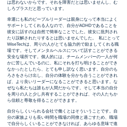
は思わないからです。それを障害だとは思いませんし、む
しろプラスだと思っています。
幸運にも私のピープルリーダーは親身になって本当によく
サポートしてくれる人なので、自分がADHDであることを
彼女に話すのは自然で簡単なことでした。彼女に批判され
たり誤解されたりするとは思いませんでした。 私にとって
WiseTechは、周りの人がとても協力的で励ましてくれる職
場です。そしてメンタルヘルスについて話すことができる
安全な場所です。個人的には、チームメンバーの一人が何
かに苦しんでいるのに、私にそれを打ち明けることができ
なかったとしたら、とても申し訳なく思います。自分のも
ろさをさらけ出し、自分の体験を分かち合うことができれ
ば、より良いリーダーになることができると思います。な
ぜなら私たちは誰もが人間だからです。そして本当の自分
を周りの人と少し共有することができれば、その人たちか
ら信頼と尊敬を得ることができます。
自分らしくいられる会社で働くとはそういうことです。自
分の家族よりも長い時間を職場の同僚と過ごすため、職場
で自分らしくいることができなければ、あらゆる意味で進