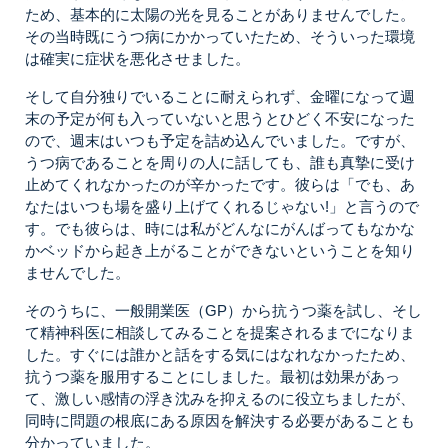
ため、基本的に太陽の光を見ることがありませんでした。
その当時既にうつ病にかかっていたため、そういった環境
は確実に症状を悪化させました。
そして自分独りでいることに耐えられず、金曜になって週
末の予定が何も入っていないと思うとひどく不安になった
ので、週末はいつも予定を詰め込んでいました。ですが、
うつ病であることを周りの人に話しても、誰も真摯に受け
止めてくれなかったのが辛かったです。彼らは「でも、あ
なたはいつも場を盛り上げてくれるじゃない!」と言うので
す。でも彼らは、時には私がどんなにがんばってもなかな
かベッドから起き上がることができないということを知り
ませんでした。
そのうちに、一般開業医（GP）から抗うつ薬を試し、そし
て精神科医に相談してみることを提案されるまでになりま
した。すぐには誰かと話をする気にはなれなかったため、
抗うつ薬を服用することにしました。最初は効果があっ
て、激しい感情の浮き沈みを抑えるのに役立ちましたが、
同時に問題の根底にある原因を解決する必要があることも
分かっていました。