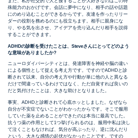
また、私が社交的で人と接することが大好きなのはこの特
殊能力のおかげです。会話に夢中になり、相手の話や話題
にのめり込むことができるからです。友達を作ったりリー
ダーの役割を務めるのにも役立ちます。相手に親身にな
り、やる気を出させ、アイデアを売り込んだり相手を説得
することができます。
ADHDの診断を受けたことは、Steveさんにとってどのよう
な意味がありましたか?
ニューロダイバーシティとは、発達障害を神経や脳の違い
による個性として捉える考え方です。ですのでADHDと診
断されて以来、自分の考え方や行動が単に他の人と異なる
だけで間違っているわけではなく、ただ自覚すれば良いの
だと気付けたことは、大きな助けとなりました。
事実、ADHDと診断されて心底ホッとしました。なぜなら
自分が不安症でないことがわかったからです。そこで服用
していた薬を止めることができたのは本当に最高でした。
抗うつ薬の作用として1つ挙げられるのは、服用中私は決し
て泣くこともなければ、気分が高ぶったり、逆に沈んだり
という、大きな感情の起伏がなかったことです。ですの