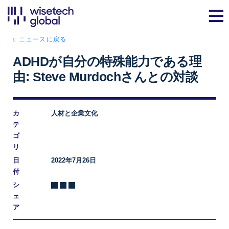
ニュースに戻る
ADHDが自分の特殊能力である理
由: Steve Murdochさんとの対談
カ
人材と企業文化
テ
ゴ
リ
日
2022年7月26日
付
シ
ェ
ア