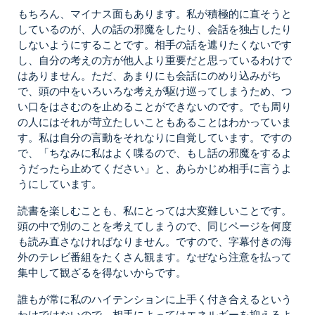
もちろん、マイナス面もあります。私が積極的に直そうと
しているのが、人の話の邪魔をしたり、会話を独占したり
しないようにすることです。相手の話を遮りたくないです
し、自分の考えの方が他人より重要だと思っているわけで
はありません。ただ、あまりにも会話にのめり込みがち
で、頭の中をいろいろな考えが駆け巡ってしまうため、つ
い口をはさむのを止めることができないのです。でも周り
の人にはそれが苛立たしいこともあることはわかっていま
す。私は自分の言動をそれなりに自覚しています。ですの
で、「ちなみに私はよく喋るので、もし話の邪魔をするよ
うだったら止めてください」と、あらかじめ相手に言うよ
うにしています。
読書を楽しむことも、私にとっては大変難しいことです。
頭の中で別のことを考えてしまうので、同じページを何度
も読み直さなければなりません。ですので、字幕付きの海
外のテレビ番組をたくさん観ます。なぜなら注意を払って
集中して観ざるを得ないからです。
誰もが常に私のハイテンションに上手く付き合えるという
わけではないので、相手によってはエネルギーを抑えるよ