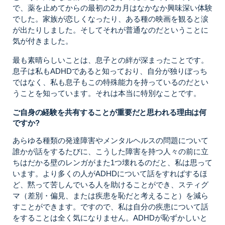
で、薬を止めてからの最初の2カ月はなかなか興味深い体験
でした。家族が恋しくなったり、ある種の映画を観ると涙
が出たりしました。そしてそれが普通なのだということに
気が付きました。
最も素晴らしいことは、息子との絆が深まったことです。
息子は私もADHDであると知っており、自分が独りぼっち
ではなく、私も息子もこの特殊能力を持っているのだとい
うことを知っています。それは本当に特別なことです。
ご自身の経験を共有することが重要だと思われる理由は何
ですか?
あらゆる種類の発達障害やメンタルヘルスの問題について
誰かが話をするたびに、こうした障害を持つ人々の前に立
ちはだかる壁のレンガがまた1つ壊れるのだと、私は思って
います。より多くの人がADHDについて話をすればするほ
ど、黙って苦しんでいる人を助けることができ、スティグ
マ（差別・偏見、または疾患を恥だと考えること）を減ら
すことができます。ですので、私は自分の疾患について話
をすることは全く気になりません。ADHDが恥ずかしいと