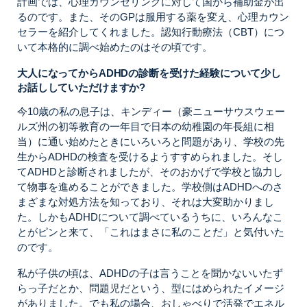
計画では、心理カウンセリングに対して国から補助金が出
るのです。また、そのGPは服用する薬を変え、心理カウン
セラーを紹介してくれました。認知行動療法（CBT）につ
いて本格的に調べ始めたのはその頃です。
大人になってからADHDの診断を受けた経験について少し
お話ししていただけますか?
今10歳の私の息子は、キンディー（豪ニューサウスウェー
ルズ州の初等教育の一年目で日本の幼稚園の年長組に相
当）に通い始めたときにいろいろと問題があり、学校の先
生からADHDの検査を受けるようすすめられました。そし
てADHDと診断されましたが、そのおかげで学校と協力し
て物事を進めることができました。学校側はADHDへのさ
まざまな対処方法を知っており、それは大変助かりまし
た。しかもADHDについて調べているうちに、いろんなこ
とがピンと来て、「これはまさに私のことだ」と気付いた
のです。
私が子供の頃は、ADHDの子は言うことを聞かないいたず
らっ子だとか、問題児だという、型にはめられたイメージ
がありました。でも私の場合、おしゃべりで活発でエネル