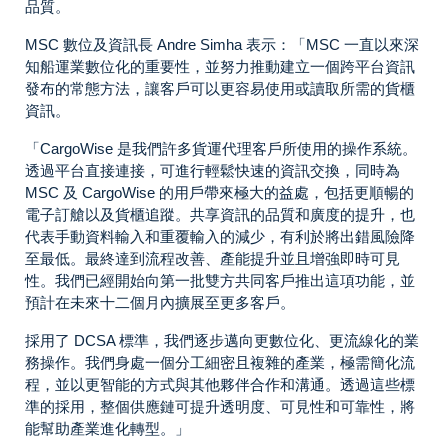
品質。
MSC 數位及資訊長 Andre Simha 表示：「MSC 一直以來深
知船運業數位化的重要性，並努力推動建立一個跨平台資訊
發布的常態方法，讓客戶可以更容易使用或讀取所需的貨櫃
資訊。
「CargoWise 是我們許多貨運代理客戶所使用的操作系統。
透過平台直接連接，可進行輕鬆快速的資訊交換，同時為
MSC 及 CargoWise 的用戶帶來極大的益處，包括更順暢的
電子訂艙以及貨櫃追蹤。共享資訊的品質和廣度的提升，也
代表手動資料輸入和重覆輸入的減少，有利於將出錯風險降
至最低。最終達到流程改善、產能提升並且增強即時可見
性。我們已經開始向第一批雙方共同客戶推出這項功能，並
預計在未來十二個月內擴展至更多客戶。
採用了 DCSA 標準，我們逐步邁向更數位化、更流線化的業
務操作。我們身處一個分工細密且複雜的產業，極需簡化流
程，並以更智能的方式與其他夥伴合作和溝通。透過這些標
準的採用，整個供應鏈可提升透明度、可見性和可靠性，將
能幫助產業進化轉型。」