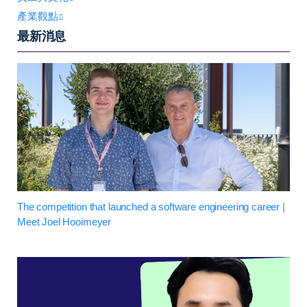
產業觀點
最新消息
The competition that launched a software engineering career |
Meet Joel Hooimeyer