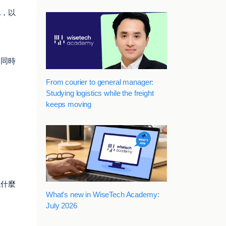
化，以
，同時
From courier to general manager:
Studying logistics while the freight
keeps moving
現什麼
What's new in WiseTech Academy:
July 2026