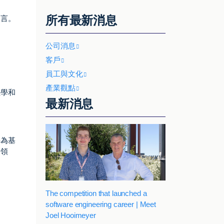
所有最新消息
建言。
公司消息
客戶
員工與文化
產業觀點
數學和
最新消息
科為基
的領
The competition that launched a
software engineering career | Meet
Joel Hooimeyer