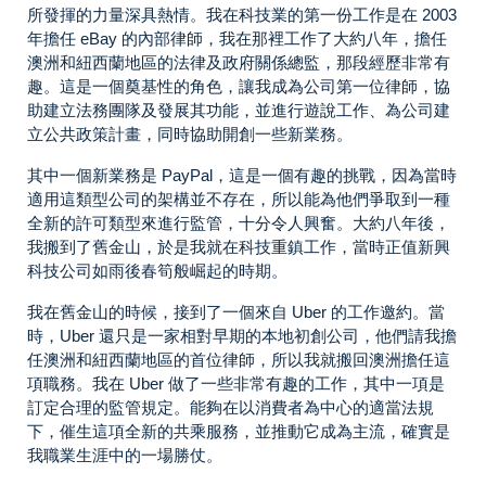
所發揮的力量深具熱情。我在科技業的第一份工作是在 2003
年擔任 eBay 的內部律師，我在那裡工作了大約八年，擔任
澳洲和紐西蘭地區的法律及政府關係總監，那段經歷非常有
趣。這是一個奠基性的角色，讓我成為公司第一位律師，協
助建立法務團隊及發展其功能，並進行遊說工作、為公司建
立公共政策計畫，同時協助開創一些新業務。
其中一個新業務是 PayPal，這是一個有趣的挑戰，因為當時
適用這類型公司的架構並不存在，所以能為他們爭取到一種
全新的許可類型來進行監管，十分令人興奮。大約八年後，
我搬到了舊金山，於是我就在科技重鎮工作，當時正值新興
科技公司如雨後春筍般崛起的時期。
我在舊金山的時候，接到了一個來自 Uber 的工作邀約。當
時，Uber 還只是一家相對早期的本地初創公司，他們請我擔
任澳洲和紐西蘭地區的首位律師，所以我就搬回澳洲擔任這
項職務。我在 Uber 做了一些非常有趣的工作，其中一項是
訂定合理的監管規定。能夠在以消費者為中心的適當法規
下，催生這項全新的共乘服務，並推動它成為主流，確實是
我職業生涯中的一場勝仗。