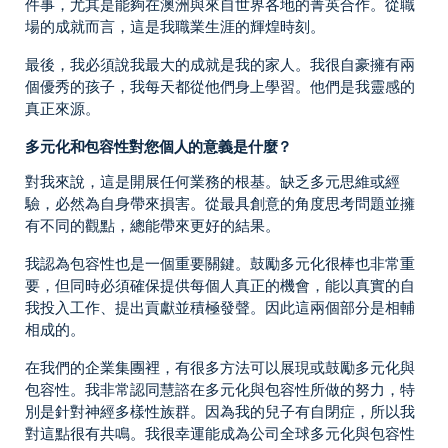
件事，尤其是能夠在澳洲與來自世界各地的菁英合作。從職
場的成就而言，這是我職業生涯的輝煌時刻。
最後，我必須說我最大的成就是我的家人。我很自豪擁有兩
個優秀的孩子，我每天都從他們身上學習。他們是我靈感的
真正來源。
多元化和包容性對您個人的意義是什麼？
對我來說，這是開展任何業務的根基。缺乏多元思維或經
驗，必然為自身帶來損害。從最具創意的角度思考問題並擁
有不同的觀點，總能帶來更好的結果。
我認為包容性也是一個重要關鍵。鼓勵多元化很棒也非常重
要，但同時必須確保提供每個人真正的機會，能以真實的自
我投入工作、提出貢獻並積極發聲。因此這兩個部分是相輔
相成的。
在我們的企業集團裡，有很多方法可以展現或鼓勵多元化與
包容性。我非常認同慧諮在多元化與包容性所做的努力，特
別是針對神經多樣性族群。因為我的兒子有自閉症，所以我
對這點很有共鳴。我很幸運能成為公司全球多元化與包容性