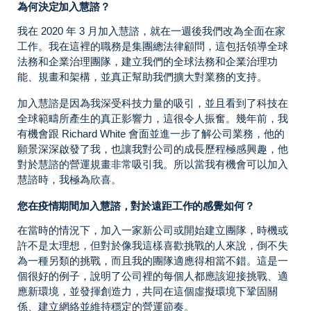
為何決定加入慧諮？
我在 2020 年 3 月加入慧諮，就在一週後我們改為全面在家
工作。我在這裡的職務是集團總法律顧問，這包括領導全球
法務和企業治理團隊，建立我們的全球法務和企業治理功
能、規畫和架構，並真正幫助我們擴大對業務的支持。
加入慧諮是因為我深受科技力量的吸引，並且看到了科技在
全球範疇所產生的真正影響力，這很令人振奮。幾年前，我
有機會跟 Richard White 會面並進一步了解公司業務，他的
願景深深啟發了我，也讓我對公司的成長歷程極感興趣，他
對於慧諮的營運規畫非常吸引我。所以當我有機會可以加入
慧諮時，我極為欣喜。
您在疫情期間加入慧諮，對於遠距工作的感覺如何？
在當時的情況下，加入一家新公司或開始建立團隊，時機或
許不是太理想，但對於像我這樣喜歡挑戰的人來說，倒不失
為一種另類的挑戰，而且我的團隊適應得相當不錯。這是一
個很好的例子，說明了公司裡的每個人都應該迎接挑戰、適
應新環境，並發揮創造力，共同在這個虛擬環境下鞏固關
係、建立網絡並維持穩定的營運節奏。