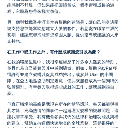
能感到不舒服，但如果能把回饋當成一個學習和成長的過
程，它將為您帶來極大價值。
另一個對我職業生涯非常有幫助的建議是，讓自己的身邊圍
繞支持您並能幫助您建立人脈的夥伴。若您處在職業生涯的
初期，建議您尋找能幫您鞏固人脈、提供指導或建議的人來
支持您。
在工作中或工作之外，有什麼成就讓您引以為豪？
在我的職業生涯中，我很幸運經歷了許多令人難忘的時刻，
並且也為自己能參與其中感到驕傲。例如，幫助 PayPal 獲
得許可並建立架構以促其成功推出，或參與 Uber 的小團
隊，在亞太地區協助制定規範，使共乘服務成為一個獨特的
監管類別。有幸參與取得這些成就的工作，讓我感到很自
豪。
但真正職場的高峰是我現在所在的慧諮環球。每天都能與極
具才幹、充滿熱情的同事們一起處理大規模的複雜問題，這
讓我非常享受。我有機會參與我們的法律和治理功能及架構
的建立，幫助支持這個快速增長的全球業務。這是很棒的一