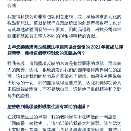
合適。
我覺得科技公司非常包容創意思維，並且積極尋求多元化的
觀點和想法。這就是我們在慧諮所談的創意摩擦過程，也是
造就卓越軟體開發的一個要素。因此我認為，科技公司非常
歡迎和鼓勵員工帶入不同的視角和獨特的貢獻。
去年您榮獲澳洲企業總法律顧問協會頒發的 2021 年度總法律
顧問獎。獲得這個獎項對您的意義為何？
對我來說，這類獎項反映的永遠是整體團隊的成就，而非個
人的榮譽。因此，很欣慰看到我們的團隊獲得業界同仁的認
可，這代表我們的努力為企業帶來了價值。如果沒有團隊每
天所做的一切，我們無法取得這些成就，因此我覺得功勞真
正應該歸於團隊，而不是我自己。這是他們奉獻精神和辛勤
努力的證明。
您曾收到過哪些對職業生涯有幫助的建議？
在我職業生涯的早期，我的老闆經常掛在嘴邊的一句話是
「回饋是一種禮物」。這句話帶給我很大的衝擊。這乍聽之
下有點老生常談，但其核心是願意尋求和接受回饋。有時可