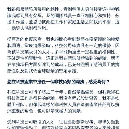
我很佩服慧諮所展現的韌性，看到每個人勇於接受這些挑戰
讓我感到與有榮焉。我的團隊成員一直互相關心和扶持、分
擔工作量，並協助彼此在工作和家庭生活之間找到平衡，這
一點讓人感到很欣慰。
從商業的角度來看，我也很開心看到慧諮在疫情期間的轉變
和調適。當疫情爆發時，科技公司確實具有一定的優勢，因
為被科技業吸引的人才，多半能夠適應一定程度的模糊性、
不確定性和變動性，這正是我在慧諮所體驗到的經驗。我們
在業務增長方面所達到的成就，已充分證明了慧諮員工的抗
壓性以及對我們全球願景的堅定承諾。
您在科技產業中擔任一個非技術類的職務，感受為何？
我在科技公司待了將近二十年，自然帶點偏見，但我覺得在
科技業工作是很棒的經驗。我沒有程式設計背景，我不是軟
體工程師，但像我這樣的非科技人員在這個產業依然可以扮
演重要的角色，也可以帶來極大的貢獻。
受到科技公司吸引的人才，往往喜歡創新思考、尋求另類想
法和實驗性點子，而這對於來自不同教育背景的人來說相當