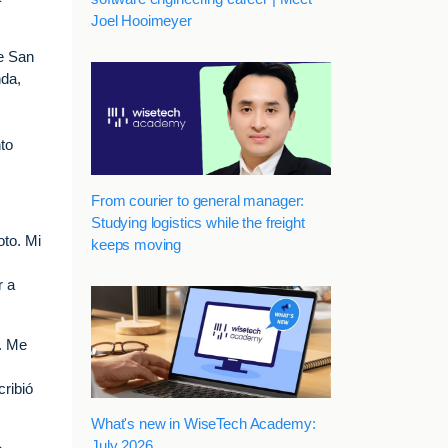
Joel Hooimeyer
e San
nda,
to
From courier to general manager:
Studying logistics while the freight
oto. Mi
keeps moving
r a
l. Me
ribió
What's new in WiseTech Academy:
July 2026