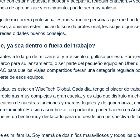
ver con estar dispuesta a buscar y aceptar la retroalimentación. A ve
cia de aprendizaje y crecimiento, puede ser muy valiosa.
go de mi carrera profesional es rodearme de personas que me brinde
o, a quienes estén iniciando su vida profesional, les sugiero que se
 redes o darles buenos consejos.
e, ya sea dentro o fuera del trabajo?
ntes a lo largo de mi carrera, y me siento orgullosa por eso. Por eje
 marco para su lanzamiento, o ser parte del pequeño equipo en Uber q
PAC para que los viajes compartidos fueran una categoría regulada po
parte de esos equipos.
s, es este: en WiseTech Global. Cada día, tengo el placer de traba
roblemas muy complejos a gran escala, y es algo que disfruto much
creación de nuestras funciones y marcos legales y de gobernanza, co
 crecimiento. Ha sido asombroso, en particular, poder hacerlo en Aust
que es un hecho muy destacado para mí, desde una perspectiva de l
de es mi familia. Soy mamá de dos niños maravillosos y todos los dí