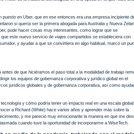
 puesto en Uber, que en ese entonces era una empresa incipiente d
taron si quería ser la primera abogada para Australia y Nueva Zela
Uber, pude hacer cosas muy interesantes, como lograr que se
que este nuevo servicio de viajes compartidos se estableciera con
umidor, y ayudar a que se convirtiera en algo habitual, marcó un pun
ntes de que hiciéramos el paso total a la modalidad de trabajo rem
irigir los equipos de gobernanza corporativa y jurídico global en el
cos jurídicos globales y de gobernanza corporativa, así como ayuda
 tecnología y cómo podría tener un impacto real en una escala globa
ocer a Richard (White) hace varios años y aprender más sobre la
 crecimiento, y me pareció muy emocionante la manera en que me desc
siasmada cuando tuve la oportunidad de incorporarme a WiseTech.