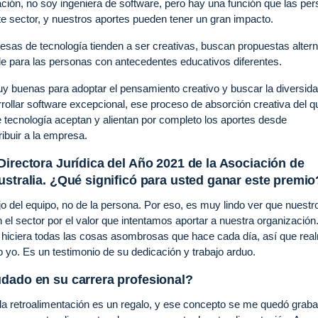
ción, no soy ingeniera de software, pero hay una función que las pe
e sector, y nuestros aportes pueden tener un gran impacto.
esas de tecnología tienden a ser creativas, buscan propuestas altern
le para las personas con antecedentes educativos diferentes.
 buenas para adoptar el pensamiento creativo y buscar la diversid
rrollar software excepcional, ese proceso de absorción creativa del q
ecnología aceptan y alientan por completo los aportes desde
ibuir a la empresa.
Directora Jurídica del Año 2021 de la Asociación de
ustralia. ¿Qué significó para usted ganar este premio
jo del equipo, no de la persona. Por eso, es muy lindo ver que nuestr
el sector por el valor que intentamos aportar a nuestra organización
o hiciera todas las cosas asombrosas que hace cada día, así que rea
o yo. Es un testimonio de su dedicación y trabajo arduo.
udado en su carrera profesional?
ue la retroalimentación es un regalo, y ese concepto se me quedó grab