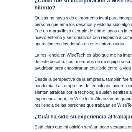
¿Cómo fue su incorporación a WiseTec
híbrido?
Quizás no haya sido el momento ideal para incorp
persona que ama los desafíos y esto ha sido algo d
Fue un maravilloso ejemplo de cómo todos en la em
nuevo entorno y ser creativos con respecto a cómo
operación con los demás en este entorno virtual.
La resiliencia en WiseTech es algo que me ha impr
de este desafío. Los miembros de mi equipo se cui
ayudaban para encontrar un equilibrio entre la vida
Desde la perspectiva de la empresa, también fue f
pandemia. Las empresas de tecnología tuvieron cie
sienten atraídas por la tecnología suelen sentirse
experiencia aquí, en WiseTech. Alcanzamos grandes 
resiliencia de las personas que trabajan en WiseT
¿Cuál ha sido su experiencia al trabaja
Está claro que mi opinión será un poco sesgada d