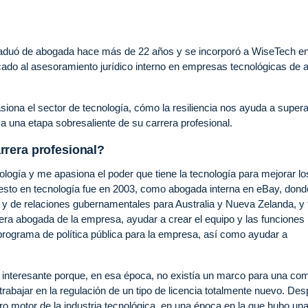
graduó de abogada hace más de 22 años y se incorporó a WiseTech e
ado al asesoramiento jurídico interno en empresas tecnológicas de a
iona el sector de tecnología, cómo la resiliencia nos ayuda a supera
 una etapa sobresaliente de su carrera profesional.
rera profesional?
ología y me apasiona el poder que tiene la tecnología para mejorar lo
uesto en tecnología fue en 2003, como abogada interna en eBay, dond
 y de relaciones gubernamentales para Australia y Nueva Zelanda, y 
era abogada de la empresa, ayudar a crear el equipo y las funciones
un programa de política pública para la empresa, así como ayudar a
 interesante porque, en esa época, no existía un marco para una co
bajar en la regulación de un tipo de licencia totalmente nuevo. De
 motor de la industria tecnológica, en una época en la que hubo un