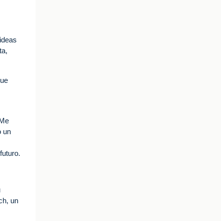
 ideas
ta,
que
 Me
o un
s
futuro.
u
ch, un