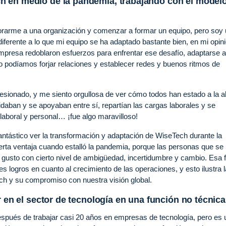
h en medio de la pandemia, trabajando con el model
orarme a una organización y comenzar a formar un equipo, pero soy
iferente a lo que mi equipo se ha adaptado bastante bien, en mi opini
presa redoblaron esfuerzos para enfrentar ese desafío, adaptarse a
 podíamos forjar relaciones y establecer redes y buenos ritmos de
esionado, y me siento orgullosa de ver cómo todos han estado a la al
daban y se apoyaban entre sí, repartían las cargas laborales y se
 laboral y personal… ¡fue algo maravilloso!
antástico ver la transformación y adaptación de WiseTech durante la
rta ventaja cuando estalló la pandemia, porque las personas que se
 a gusto con cierto nivel de ambigüedad, incertidumbre y cambio. Esa 
logros en cuanto al crecimiento de las operaciones, y esto ilustra l
ech y su compromiso con nuestra visión global.
r en el sector de tecnología en una función no técnic
espués de trabajar casi 20 años en empresas de tecnología, pero es 