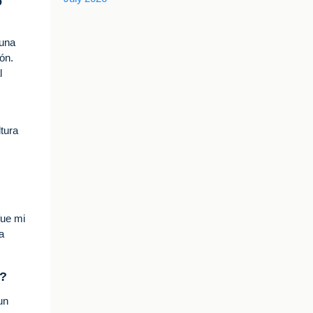
o
 una
ón.
l
tura
fue mi
a
a?
un