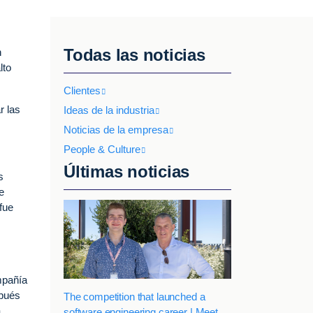
Todas las noticias
n
lto
Clientes
r las
Ideas de la industria
Noticias de la empresa
People & Culture
Últimas noticias
s
e
fue
mpañía
spués
The competition that launched a
a
software engineering career | Meet