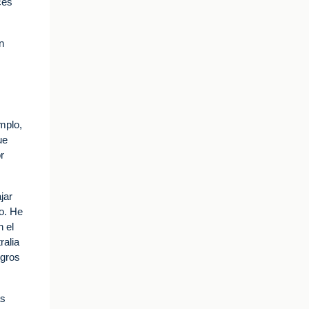
ces
n
mplo,
ue
r
jar
o. He
n el
ralia
ogros
as