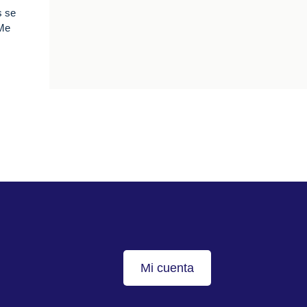
s se
 Me
Mi cuenta