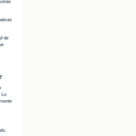
rsonas
ativas
ad de
ue
?
o
. Lo
lmente
ado.