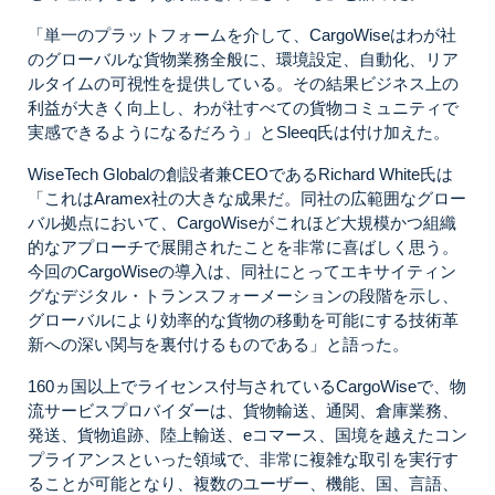
「単一のプラットフォームを介して、CargoWiseはわが社
のグローバルな貨物業務全般に、環境設定、自動化、リア
ルタイムの可視性を提供している。その結果ビジネス上の
利益が大きく向上し、わが社すべての貨物コミュニティで
実感できるようになるだろう」とSleeq氏は付け加えた。
WiseTech Globalの創設者兼CEOであるRichard White氏は
「これはAramex社の大きな成果だ。同社の広範囲なグロー
バル拠点において、CargoWiseがこれほど大規模かつ組織
的なアプローチで展開されたことを非常に喜ばしく思う。
今回のCargoWiseの導入は、同社にとってエキサイティン
グなデジタル・トランスフォーメーションの段階を示し、
グローバルにより効率的な貨物の移動を可能にする技術革
新への深い関与を裏付けるものである」と語った。
160ヵ国以上でライセンス付与されているCargoWiseで、物
流サービスプロバイダーは、貨物輸送、通関、倉庫業務、
発送、貨物追跡、陸上輸送、eコマース、国境を越えたコン
プライアンスといった領域で、非常に複雑な取引を実行す
ることが可能となり、複数のユーザー、機能、国、言語、