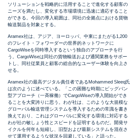
ソリューションを戦略的に活用することで進化する顧客の
ニーズを満たし、変化する市場環境に迅速に適応すること
ができる。今回の導入範囲は、同社の全拠点における貨物
輸送製品を対象とする。
Aramex社は、アジア、ヨーロッパ、中東にまたがる1,200
のフレイト・フォワーダーの世界的ネットワークに
CargoWiseを同時導入するという独自のアプローチを行
う。CargoWiseは同社の貨物輸送および通関業務をサポー
トし、同社従業員と顧客の総合的なユーザー体験を向上さ
せる。
Aramex社の最高デジタル責任者であるMohammed Sleeq氏
は次のように述べている。「この困難な時期にビッグバン
型アプローチ（一斉稼働）でCargoWiseの導入開始ができ
ることを大変誇りに思う。わが社は、このような大規模な
グローバル輸送管理システムを導入するための常識を書き
換えており、これはグローバルに変化する環境に対応する
わが社の敏しょう性とスピードを証明するものだ。開発サ
イクルを何年も短縮し、旧型および最新システムを混在さ
せて運用するような状況を回避している」と語った。