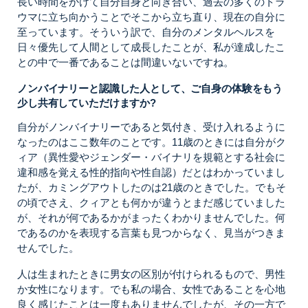
長い時間をかけて自分自身と向き合い、過去の多くのトラ
ウマに立ち向かうことでそこから立ち直り、現在の自分に
至っています。そういう訳で、自分のメンタルヘルスを
日々優先して人間として成長したことが、私が達成したこ
との中で一番であることは間違いないですね。
ノンバイナリーと認識した人として、ご自身の体験をもう
少し共有していただけますか?
自分がノンバイナリーであると気付き、受け入れるように
なったのはここ数年のことです。11歳のときには自分がク
ィア（異性愛やジェンダー・バイナリを規範とする社会に
違和感を覚える性的指向や性自認）だとはわかっていまし
たが、カミングアウトしたのは21歳のときでした。でもそ
の頃でさえ、クィアとも何かが違うとまだ感じていました
が、それが何であるかがまったくわかりませんでした。何
であるのかを表現する言葉も見つからなく、見当がつきま
せんでした。
人は生まれたときに男女の区別が付けられるもので、男性
か女性になります。でも私の場合、女性であることを心地
良く感じたことは一度もありませんでしたが、その一方で