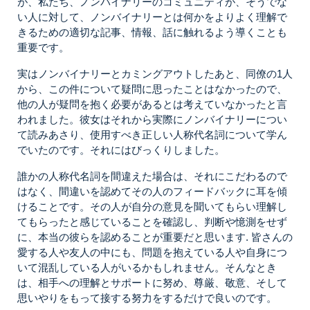
が、私たち、ノンバイナリーのコミュニティが、そうでな
い人に対して、ノンバイナリーとは何かをよりよく理解で
きるための適切な記事、情報、話に触れるよう導くことも
重要です。
実はノンバイナリーとカミングアウトしたあと、同僚の1人
から、この件について疑問に思ったことはなかったので、
他の人が疑問を抱く必要があるとは考えていなかったと言
われました。彼女はそれから実際にノンバイナリーについ
て読みあさり、使用すべき正しい人称代名詞について学ん
でいたのです。それにはびっくりしました。
誰かの人称代名詞を間違えた場合は、それにこだわるので
はなく、間違いを認めてその人のフィードバックに耳を傾
けることです。その人が自分の意見を聞いてもらい理解し
てもらったと感じていることを確認し、判断や憶測をせず
に、本当の彼らを認めることが重要だと思います. 皆さんの
愛する人や友人の中にも、問題を抱えている人や自身につ
いて混乱している人がいるかもしれません。そんなとき
は、相手への理解とサポートに努め、尊厳、敬意、そして
思いやりをもって接する努力をするだけで良いのです。