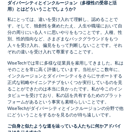
ダイバーシティとインクルージョン（多様性の受容と活
用）とはどういうことでしょうか?
私にとっては、違いを受け入れて理解し、認めることで
す。そして、独創性を褒めたたえ、人生や職場において自
分の周りにいる人々に思いやりをもつことです。人種、性
別、性的指向など、さまざまなバックグラウンドをもつ
人々を受け入れ、偏見をもって判断しないことです。それ
ぞれの違いを受け入れて尊重することです。
WiseTechでは常に多様な従業員を雇用してきました。私は
そのことを常に高く評価しています。当社がここ数年に、
インクルージョンとダイバーシティをさらにサポートする
正式な戦略やイニシアチブをいくつか実行しているのを見
ることができたのは本当に良かったです。私が今このイン
タビューを受けており、私の話を共有するためのプラット
フォームがあるという事実も素晴らしいことです。
WiseTechがダイバーシティとインクルージョンの分野で他
にどういうことをするかを見るのが待ち遠しいです。
ご自身と似たような道を辿っている人たちに何かアドバイ