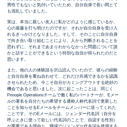
男性でもないと気付いていたため、自分自身で長い間とて
も混乱していました。
実は、本当に親しい友人に私がどのように感じているか、
心の葛藤を打ち明けたのですが、それが自分自身を受け入
れるきっかけとなりました。そして、そのことに自分自身
で向き合い取り組むことにより、人から判断されることを
恐れずに、それまであまりわからなかった問題について誰
かと話すことができるという特別な自信が得られたのだと
思います。
また、他の人の体験談を沢山読んでいたので、彼らの経験
と自分自身を重ね合わせて、どれだけ共感できるかを認識
させられたため、今こそ自分がカミングアウトする絶好の
機会であると思いました。次に起こったことは、同じく
Peoople Operationsチームで働く私のパートナーが、Eメー
ルの署名を自分たちの希望する通称人称代名詞で更新した
ことを知らせるEメールをチームメンバーに送ってくれた
ことです。そのEメールには、ジェンダー代名詞（自分を
呼ぶときに使って欲しい代名詞のことで、自認する性別）
が重要である理由と、職場でジェンダー代名詞を使用する