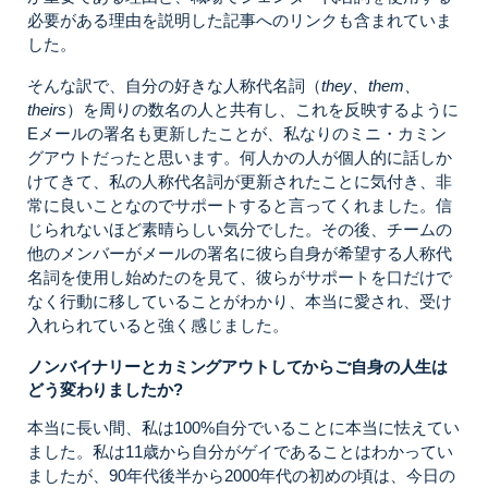
必要がある理由を説明した記事へのリンクも含まれていま
した。
そんな訳で、自分の好きな人称代名詞（
they、them、
theirs
）を周りの数名の人と共有し、これを反映するように
Eメールの署名も更新したことが、私なりのミニ・カミン
グアウトだったと思います。何人かの人が個人的に話しか
けてきて、私の人称代名詞が更新されたことに気付き、非
常に良いことなのでサポートすると言ってくれました。信
じられないほど素晴らしい気分でした。その後、チームの
他のメンバーがメールの署名に彼ら自身が希望する人称代
名詞を使用し始めたのを見て、彼らがサポートを口だけで
なく行動に移していることがわかり、本当に愛され、受け
入れられていると強く感じました。
ノンバイナリーとカミングアウトしてからご自身の人生は
どう変わりましたか?
本当に長い間、私は100%自分でいることに本当に怯えてい
ました。私は11歳から自分がゲイであることはわかってい
ましたが、90年代後半から2000年代の初めの頃は、今日の