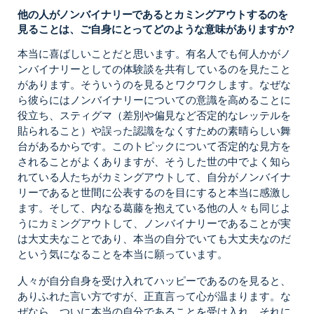
他の人がノンバイナリーであるとカミングアウトするのを
見ることは、ご自身にとってどのような意味がありますか?
本当に喜ばしいことだと思います。有名人でも何人かがノ
ンバイナリーとしての体験談を共有しているのを見たこと
があります。そういうのを見るとワクワクします。なぜな
ら彼らにはノンバイナリーについての意識を高めることに
役立ち、スティグマ（差別や偏見など否定的なレッテルを
貼られること）や誤った認識をなくすための素晴らしい舞
台があるからです。このトピックについて否定的な見方を
されることがよくありますが、そうした世の中でよく知ら
れている人たちがカミングアウトして、自分がノンバイナ
リーであると世間に公表するのを目にすると本当に感激し
ます。そして、内なる葛藤を抱えている他の人々も同じよ
うにカミングアウトして、ノンバイナリーであることが実
は大丈夫なことであり、本当の自分でいても大丈夫なのだ
という気になることを本当に願っています。
人々が自分自身を受け入れてハッピーであるのを見ると、
ありふれた言い方ですが、正直言って心が温まります。な
ぜなら、ついに本当の自分であることを受け入れ、それに