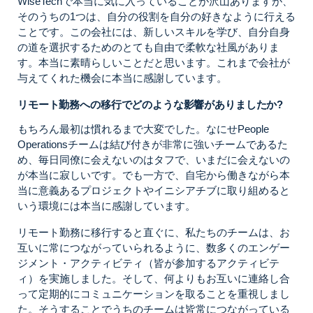
WiseTechで本当に気に入っていることが沢山ありますが、
そのうちの1つは、自分の役割を自分の好きなように行える
ことです。この会社には、新しいスキルを学び、自分自身
の道を選択するためのとても自由で柔軟な社風がありま
す。本当に素晴らしいことだと思います。これまで会社が
与えてくれた機会に本当に感謝しています。
リモート勤務への移行でどのような影響がありましたか?
もちろん最初は慣れるまで大変でした。なにせPeople
Operationsチームは結び付きが非常に強いチームであるた
め、毎日同僚に会えないのはタフで、いまだに会えないの
が本当に寂しいです。でも一方で、自宅から働きながら本
当に意義あるプロジェクトやイニシアチブに取り組めると
いう環境には本当に感謝しています。
リモート勤務に移行すると直ぐに、私たちのチームは、お
互いに常につながっていられるように、数多くのエンゲー
ジメント・アクティビティ（皆が参加するアクティビテ
ィ）を実施しました。そして、何よりもお互いに連絡し合
って定期的にコミュニケーションを取ることを重視しまし
た。そうすることでうちのチームは皆常につながっている