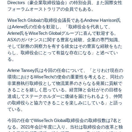
Directors（豪企業取締役協会）の特別会員、また国際女性
フォーラムオーストラリアの会員でもある。
WiseTech Globalの取締役会議長であるAndrew Harrison氏
はArlene氏の任命を歓迎し、「取締役会を代表して、
Arlene氏をWiseTech Globalグループに喜んで歓迎する。
ASXのガバナンスに関する豊富な経験、企業の専門知識、
そして財務の洞察力を有する彼女はその豊富な経験をもた
らし、取締役会にとって有益な存在になる」と述べてい
る。
Arlene Tansey氏は今回の任命について、「とりわけ現在の
環境におけるWiseTechの使命の重要性を考えると、同社の
非業務執行取締役として物流業界のさらなる発展に貢献で
きることを嬉しく思っている。経営陣と会社がその目標を
達成してステークホルダーに価値を届けられるよう、仲間
の取締役らと協力できることを楽しみにしている」と語っ
ている。
今回の任命でWiseTech Global取締役会の取締役数は7名と
なる。2021年会計年度に入り、当社は取締役会の改革と独