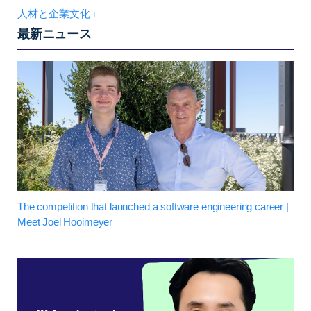
人材と企業文化
最新ニュース
The competition that launched a software engineering career |
Meet Joel Hooimeyer