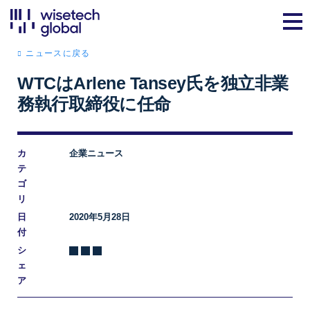
ニュースに戻る
WTCはArlene Tansey氏を独立非業
務執行取締役に任命
カ
企業ニュース
テ
ゴ
リ
日
2020年5月28日
付
シ
ェ
ア