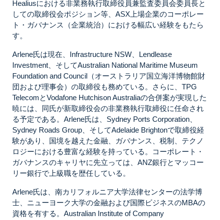
Healiusにおける非業務執行取締役員兼監査委員会委員長と
しての取締役会ポジション等、ASX上場企業のコーポレー
ト・ガバナンス（企業統治）における幅広い経験をもたら
す。
Arlene氏は現在、Infrastructure NSW、Lendlease
Investment、そしてAustralian National Maritime Museum
Foundation and Council（オーストラリア国立海洋博物館財
団および理事会）の取締役も務めている。さらに、TPG
TelecomとVodafone Hutchison Australiaの合併案が実現した
暁には、同氏が新取締役会の非業務執行取締役に任命され
る予定である。Arlene氏は、Sydney Ports Corporation、
Sydney Roads Group、そしてAdelaide Brightonで取締役経
験があり、国境を越えた金融、ガバナンス、税制、テクノ
ロジーにおける豊富な経験を持っている。コーポレート・
ガバナンスのキャリヤに先立っては、ANZ銀行とマッコー
リー銀行で上級職を歴任している。
Arlene氏は、南カリフォルニア大学法律センターの法学博
士、ニューヨーク大学の金融および国際ビジネスのMBAの
資格を有する。Australian Institute of Company