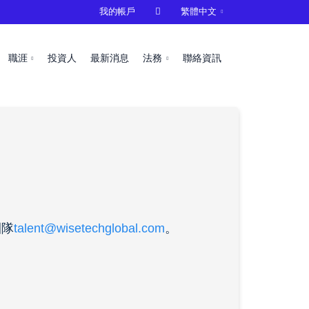
我的帳戶

繁體中文
職涯
投資人
最新消息
法務
聯絡資訊
團隊
talent@wisetechglobal.com
。