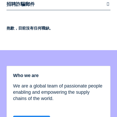
招聘詐騙郵件
抱歉，目前沒有任何職缺。
Who we are
We are a global team of passionate people
enabling and empowering the supply
chains of the world.