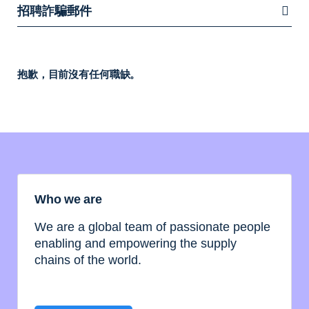
招聘詐騙郵件
抱歉，目前沒有任何職缺。
Who we are
We are a global team of passionate people
enabling and empowering the supply
chains of the world.