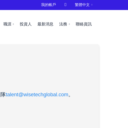
我的帳戶

繁體中文
職涯
投資人
最新消息
法務
聯絡資訊
團隊
talent@wisetechglobal.com
。