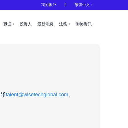
我的帳戶

繁體中文
職涯
投資人
最新消息
法務
聯絡資訊
團隊
talent@wisetechglobal.com
。