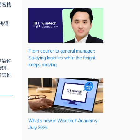
時審核
球海運
From courier to general manager:
Studying logistics while the freight
運輸解
keeps moving
姆鎮，
提供超
What's new in WiseTech Academy:
July 2026