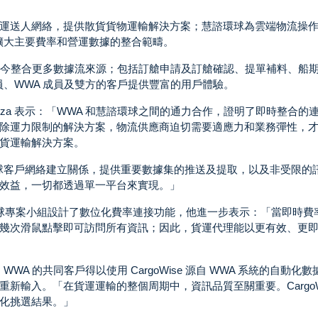
球領先的無船公共運送人網絡，提供散貨貨物運輸解決方案；慧諮環球為雲端物流操
合作擴大主要費率和營運數據的整合範疇。
化連接，現今整合更多數據流來源；包括訂艙申請及訂艙確認、提單補料、船
作人員、WWA 成員及雙方的客戶提供豐富的用戶體驗。
 Eric D’Souza 表示：「WWA 和慧諮環球之間的通力合作，證明了即時整合
除運力限制的解決方案，物流供應商迫切需要適應力和業務彈性，
貨運輸解決方案。
將與全球客戶網絡建立關係，提供重要數據集的推送及提取，以及非受限的
效益，一切都透過單一平台來實現。」
他旗下的慧諮環球專案小組設計了數位化費率連接功能，他進一步表示：「當即時
幾次滑鼠點擊即可訪問所有資訊；因此，貨運代理能以更有效、更
 和 WWA 的共同客戶得以使用 CargoWise 源自 WWA 系統的自動化
新輸入。「在貨運運輸的整個周期中，資訊品質至關重要。CargoW
化挑選結果。」