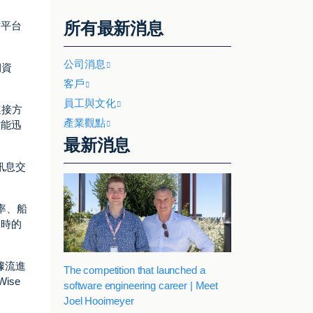
所有最新消息
作平台
公司消息
期資
客戶
員工與文化
的連接方
產業觀點
才能迅
最新消息
訊息交
費率、船
即時的
數據流進
The competition that launched a
ise
software engineering career | Meet
Joel Hooimeyer