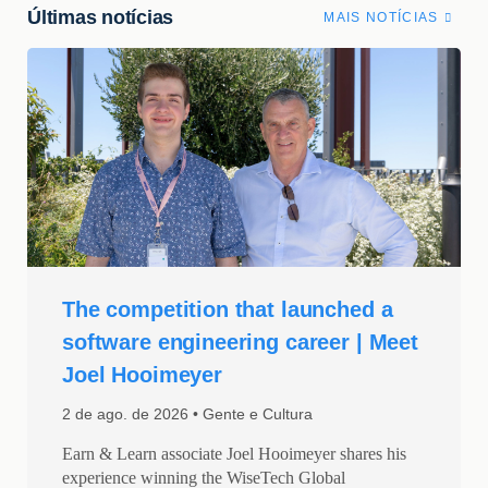
Últimas notícias
MAIS NOTÍCIAS
The competition that launched a
software engineering career | Meet
Joel Hooimeyer
2 de ago. de 2026
Gente e Cultura
Earn & Learn associate Joel Hooimeyer shares his
experience winning the WiseTech Global