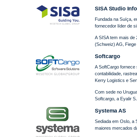
SISA Studio Inf
Fundada na Suíça, e
fornecedor líder de
A SISA tem mais de 25
(Schweiz) AG, Fiege
Softcargo
A SoftCargo fornece 
contabilidade, rast
Kerry Logistics e Sen
Com sede no Uruguai
Softcargo, a Eyalir S
Systema AS
Sediada em Oslo, a S
maiores mercados da