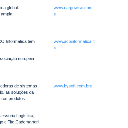
ica global.
www.cargowise.com
, ampla
.
CO Informatica tem
www.acoinformatica.it
ssociação europeia
cedoras de sistemas
www.bysoft.com.br
lo, as soluções da
m os produtos
sessoria Logística,
o e Tito Cademartori