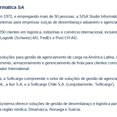
ormatica SA
m 1972, e empregando mais de 50 pessoas, a SISA Studio Informati
 sistemas para empresas suíças de desembaraço aduaneiro e agenci
0 clientes em logística, indústrias e comércio internacional, inclui
 Logistik (Schweiz) AG, FedEx e Post CH AG.
soluções para gestão de agenciamento de carga na América Latina, i
reamento, armazenamento e gerenciamento de frota para clientes co
ator International.
, a Softcargo compreende o setor de soluções de gestão de agenci
.A., a Ilun S.A. e a Softcargo Chile S.A. (conjuntamente, 'Softcargo').
ystema oferece soluções de gestão de desembaraço e logística para
 região nórdica: Dinamarca, Noruega e Suécia.