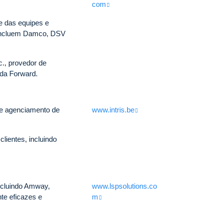
com
e das equipes e
s incluem Damco, DSV
., provedor de
 da Forward.
de agenciamento de
www.intris.be
lientes, incluindo
incluindo Amway,
www.lspsolutions.co
te eficazes e
m