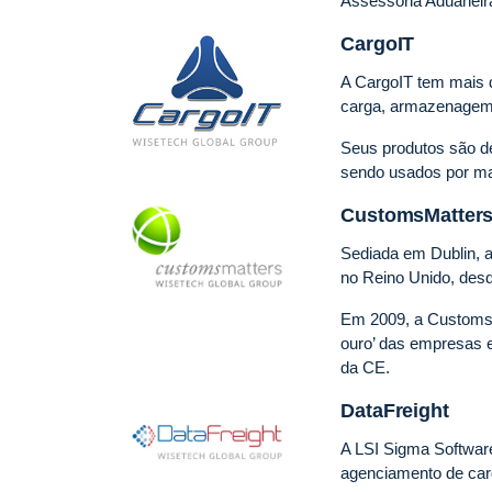
Assessoria Aduaneir
CargoIT
A CargoIT tem mais 
carga, armazenagem 
Seus produtos são de
sendo usados por mai
CustomsMatter
Sediada em Dublin, 
no Reino Unido, des
Em 2009, a CustomsM
ouro’ das empresas 
da CE.
DataFreight
A LSI Sigma Software
agenciamento de car