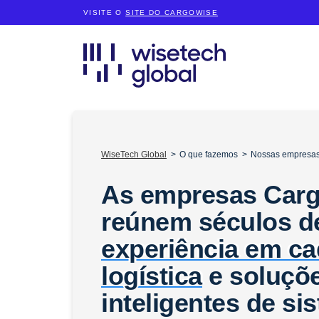
VISITE O
SITE DO CARGOWISE
WiseTech Global
O que fazemos
Nossas empresa
As empresas Car
reúnem séculos d
experiência em ca
logística
e soluçõ
inteligentes de si