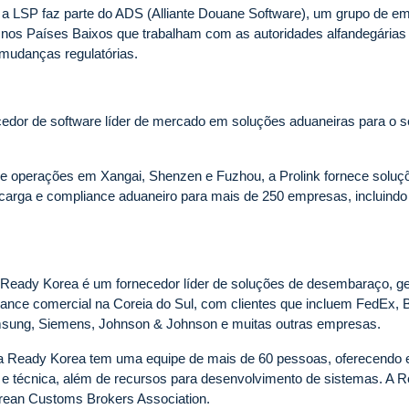
a LSP faz parte do ADS (Alliante Douane Software), um grupo de e
 nos Países Baixos que trabalham com as autoridades alfandegárias
mudanças regulatórias.
cedor de software líder de mercado em soluções aduaneiras para o se
e operações em Xangai, Shenzen e Fuzhou, a Prolink fornece soluç
carga e compliance aduaneiro para mais de 250 empresas, incluind
Ready Korea é um fornecedor líder de soluções de desembaraço, ge
ance comercial na Coreia do Sul, com clientes que incluem FedEx, 
sung, Siemens, Johnson & Johnson e muitas outras empresas.
 Ready Korea tem uma equipe de mais de 60 pessoas, oferecendo 
l e técnica, além de recursos para desenvolvimento de sistemas. A
Korean Customs Brokers Association.