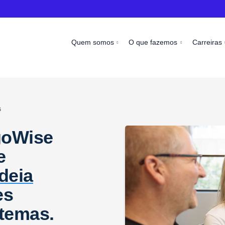
Quem somos
O que fazemos
Carreiras
s
goWise
e
deia
es
stemas.