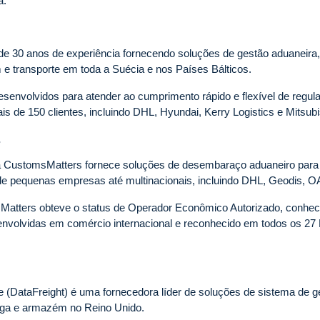
a.
de 30 anos de experiência fornecendo soluções de gestão aduaneira
e transporte em toda a Suécia e nos Países Bálticos.
senvolvidos para atender ao cumprimento rápido e flexível de regu
s de 150 clientes, incluindo DHL, Hyundai, Kerry Logistics e Mitsubi
s
a CustomsMatters fornece soluções de desembaraço aduaneiro para c
de pequenas empresas até multinacionais, incluindo DHL, Geodis, 
atters obteve o status de Operador Econômico Autorizado, conhec
envolvidas em comércio internacional e reconhecido em todos os 
 (DataFreight) é uma fornecedora líder de soluções de sistema de g
ga e armazém no Reino Unido.