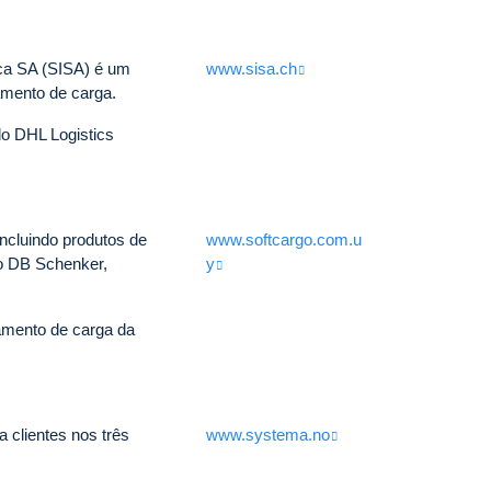
ca SA (SISA) é um
www.sisa.ch
amento de carga.
ndo DHL Logistics
ncluindo produtos de
www.softcargo.com.u
mo DB Schenker,
y
amento de carga da
 clientes nos três
www.systema.no