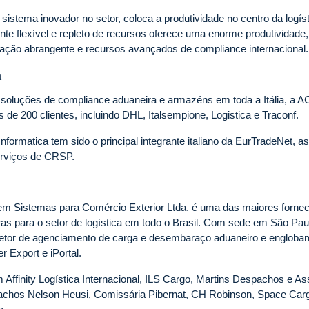
istema inovador no setor, coloca a produtividade no centro da logíst
te flexível e repleto de recursos oferece uma enorme produtividade
gração abrangente e recursos avançados de compliance internacional
a
 soluções de compliance aduaneira e armazéns em toda a Itália, a A
 de 200 clientes, incluindo DHL, Italsempione, Logistica e Traconf.
formatica tem sido o principal integrante italiano da EurTradeNet, a
erviços de CRSP.
 em Sistemas para Comércio Exterior Ltda. é uma das maiores forne
as para o setor de logística em todo o Brasil. Com sede em São Pau
etor de agenciamento de carga e desembaraço aduaneiro e engloba
r Export e iPortal.
 Affinity Logística Internacional, ILS Cargo, Martins Despachos e As
chos Nelson Heusi, Comissária Pibernat, CH Robinson, Space Carg