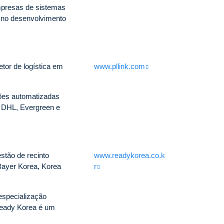
mpresas de sistemas
 no desenvolvimento
tor de logística em
www.pllink.com
ões automatizadas
o DHL, Evergreen e
stão de recinto
www.readykorea.co.k
Bayer Korea, Korea
r
especialização
 Ready Korea é um