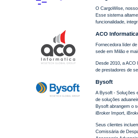
O CargoWise, nosso s
Esse
sistema altamen
funcionalidade, inte
ACO Informatic
Fornecedora líder de
sede em Milão e mais
Desde 2010, a ACO In
de prestadores de s
Bysoft
A Bysoft - Soluções
de soluções aduaneir
Bysoft abrangem o s
iBroker Import, iBroke
Seus clientes incluem
Comissária de Despa