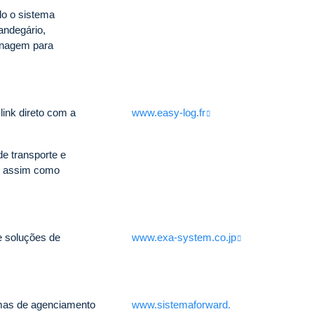
do o sistema
andegário,
enagem para
ink direto com a
www.easy-log.fr
e transporte e
L, assim como
e soluções de
www.exa-system.co.jp
emas de agenciamento
www.sistemaforward.