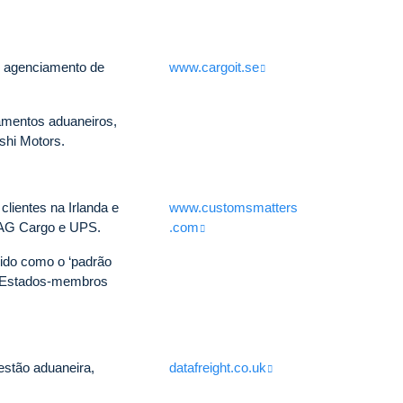
, agenciamento de
www.cargoit.se
lamentos aduaneiros,
shi Motors.
lientes na Irlanda e
www.customsmatters
OAG Cargo e UPS.
.com
ido como o ‘padrão
27 Estados-membros
estão aduaneira,
datafreight.co.uk