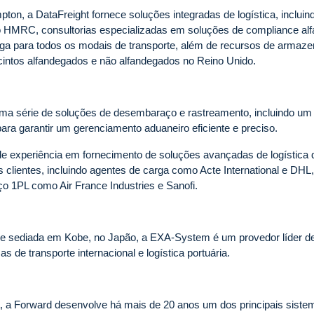
on, a DataFreight fornece soluções integradas de logística, incluin
o HMRC, consultorias especializadas em soluções de compliance alf
ga para todos os modais de transporte, além de recursos de armaz
cintos alfandegados e não alfandegados no Reino Unido.
a série de soluções de desembaraço e rastreamento, incluindo um l
para garantir um gerenciamento aduaneiro eficiente e preciso.
 experiência em fornecimento de soluções avançadas de logística d
clientes, incluindo agentes de carga como Acte International e DH
ço 1PL como Air France Industries e Sanofi.
e sediada em Kobe, no Japão, a EXA-System é um provedor líder d
 de transporte internacional e logística portuária.
a, a Forward desenvolve há mais de 20 anos um dos principais sist