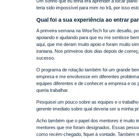
Um sonho que eu tinha era aprender a tocar piano 
teria sido impossível para mim no Irã, por isso est
Qual foi a sua experiência ao entrar p
A primeira semana na WiseTech foi um desafio, por
apoiando e ajudando para que eu me sentisse bem
aqui, que me deram muito apoio e foram muito si
iraniana. Nos primeiros dois dias depois de começar
sucesso.
O programa de rotação também foi um grande benef
empresa e me envolvesse em diferentes problemas 
equipes diferentes e de conhecer a empresa e os pr
queria trabalhar.
Pesquisei um pouco sobre as equipes e o trabalh
gerente imediato sobre qual deveria ser a minha p
Acho também que o papel dos mentores é muito im
mentores que me foram designados. Essas pessoa
como recém-chegado, fiquei à vontade. Também me