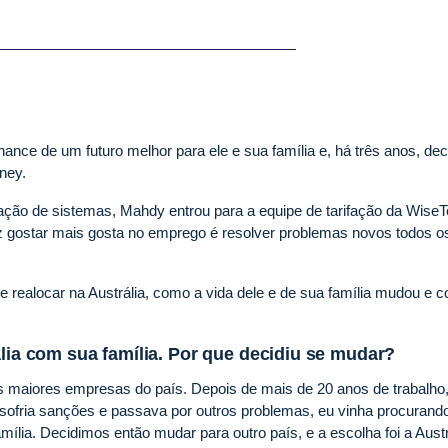
nce de um futuro melhor para ele e sua família e, há três anos, dec
dney.
ão de sistemas, Mahdy entrou para a equipe de tarifação da Wise
z gostar mais gosta no emprego é resolver problemas novos todos o
ealocar na Austrália, como a vida dele e de sua família mudou e 
ália com sua família. Por que decidiu se mudar?
 maiores empresas do país. Depois de mais de 20 anos de trabalho,
ofria sanções e passava por outros problemas, eu vinha procurand
lia. Decidimos então mudar para outro país, e a escolha foi a Austr