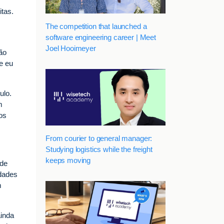
itas.
The competition that launched a
software engineering career | Meet
Joel Hooimeyer
ão
e eu
ulo.
m
os
From courier to general manager:
Studying logistics while the freight
keeps moving
 de
idades
m
ainda