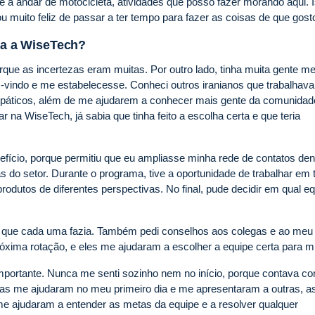
e a andar de motocicleta, atividades que posso fazer morando aqui. 
ou muito feliz de passar a ter tempo para fazer as coisas de que gost
ara a WiseTech?
que as incertezas eram muitas. Por outro lado, tinha muita gente m
-vindo e me estabelecesse. Conheci outros iranianos que trabalhav
mpáticos, além de me ajudarem a conhecer mais gente da comunidad
 na WiseTech, já sabia que tinha feito a escolha certa e que teria
ício, porque permitiu que eu ampliasse minha rede de contatos den
do setor. Durante o programa, tive a oportunidade de trabalhar em 
odutos de diferentes perspectivas. No final, pude decidir em qual e
o que cada uma fazia. Também pedi conselhos aos colegas e ao meu
róxima rotação, e eles me ajudaram a escolher a equipe certa para m
portante. Nunca me senti sozinho nem no início, porque contava c
s me ajudaram no meu primeiro dia e me apresentaram a outras, a
 ajudaram a entender as metas da equipe e a resolver qualquer