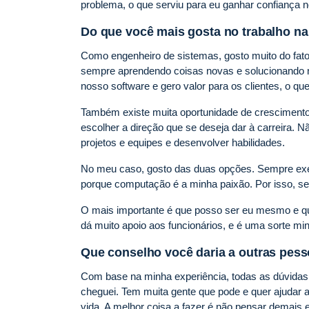
problema, o que serviu para eu ganhar confiança no
Do que você mais gosta no trabalho n
Como engenheiro de sistemas, gosto muito do fato 
sempre aprendendo coisas novas e solucionando 
nosso software e gero valor para os clientes, o q
Também existe muita oportunidade de crescimento.
escolher a direção que se deseja dar à carreira. N
projetos e equipes e desenvolver habilidades.
No meu caso, gosto das duas opções. Sempre exer
porque computação é a minha paixão. Por isso, s
O mais importante é que posso ser eu mesmo e qu
dá muito apoio aos funcionários, e é uma sorte mi
Que conselho você daria a outras pes
Com base na minha experiência, todas as dúvidas
cheguei. Tem muita gente que pode e quer ajudar
vida. A melhor coisa a fazer é não pensar demais e