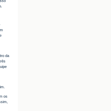
Isso
o.
e
am
e
tro da
três
quipe
im.
om os
ssim,