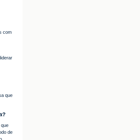
os com
iderar
sa que
a?
 que
odo de
o.