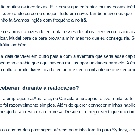
ão muitas as incertezas. E tivemos que enfrentar muitas coisas inéd
deia sobre onde ou como chegar. Tudo era novo. Também tivemos que
e não falávamos inglês com frequência no Irã.
e eu éramos capazes de enfrentar esses desafios. Pensei na realocaç
izar. Mudei para cá para provar a mim mesmo que eu conseguiria. S
strália também.
a ideia de viver em outro país e com a aventura que seria esse capít
pequeno e sabia que aqui haveria muitas oportunidades para ele. Alé
a cultura muito diversificada, então me senti confiante de que seríam
receberam durante a realocação?
a empregos na Austrália, no Canadá e no Japão, e tive muita sorte
o foi razoavelmente simples. Além de querer conhecer minhas habil
e ajudar a crescer na empresa. Desde o começo, senti que queria
 os custos das passagens aéreas da minha família para Sydney, e 