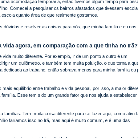
s uma acomodação temporária, então tivemos algum tempo para pes
ilho. Comecei a pesquisar os bairros afastados que tivessem escol
 escola quanto área de que realmente gostamos.
s dúvidas e resolver as coisas para nós, que minha família e eu nos
a vida agora, em comparação com a que tinha no Irã?
vida muito diferente. Por exemplo, ir de um ponto a outro é um
 dirigir um quilômetro, e também tem muita poluição, o que torna a qu
ra dedicada ao trabalho, então sobrava menos para minha família ou 
 mais equilíbrio entre trabalho e vida pessoal, por isso, a maior difer
 família. Esse tem sido um grande fator que nos ajuda a estabelece
famílias. Tem muita coisa diferente para se fazer aqui, como ativi
. Não faríamos isso no Irã, mas aqui é muito comum, e é uma das