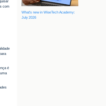
quisar
as com
What's new in WiseTech Academy:
July 2026
alidade
para
ença é
r uma
dades