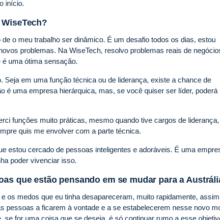
 início.
a WiseTech?
de o meu trabalho ser dinâmico. É um desafio todos os dias, estou
novos problemas. Na WiseTech, resolvo problemas reais de negóci
ue é uma ótima sensação.
 Seja em uma função técnica ou de liderança, existe a chance de
ão é uma empresa hierárquica, mas, se você quiser ser líder, poderá l
ci funções muito práticas, mesmo quando tive cargos de liderança,
empre quis me envolver com a parte técnica.
e estou cercado de pessoas inteligentes e adoráveis. É uma empre
nha poder vivenciar isso.
soas que estão pensando em se mudar para a Austráli
 e os medos que eu tinha desapareceram, muito rapidamente, assim
 as pessoas a ficarem à vontade e a se estabelecerem nesse novo m
, se for uma coisa que se deseja, é só continuar rumo a esse objetiv