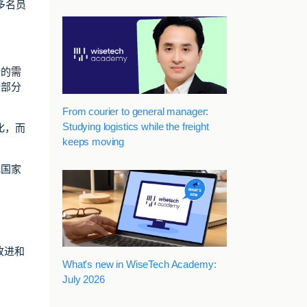
 多名员
新的需
些部分
From courier to general manager:
Studying logistics while the freight
化，而
keeps moving
或国家
改进和
What's new in WiseTech Academy:
July 2026