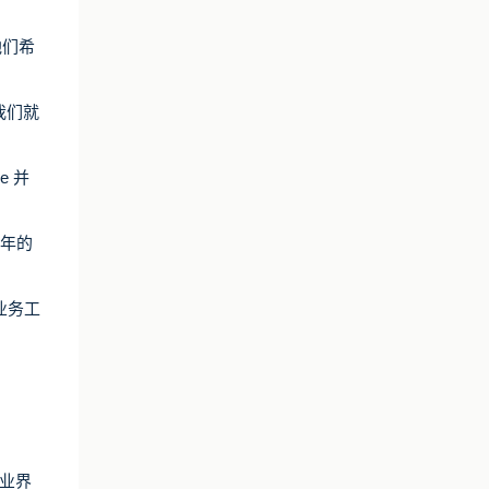
他们希
我们就
e 并
 年的
们业务工
是业界