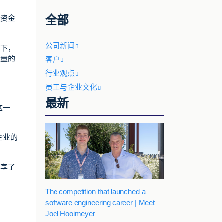
全部
和资金
公司新闻
况下，
大量的
客户
行业观点
员工与企业文化
最新
这一
企业的
分享了
The competition that launched a
software engineering career | Meet
Joel Hooimeyer