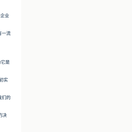
足企业
有一流
为它是
年初实
我们的
的决