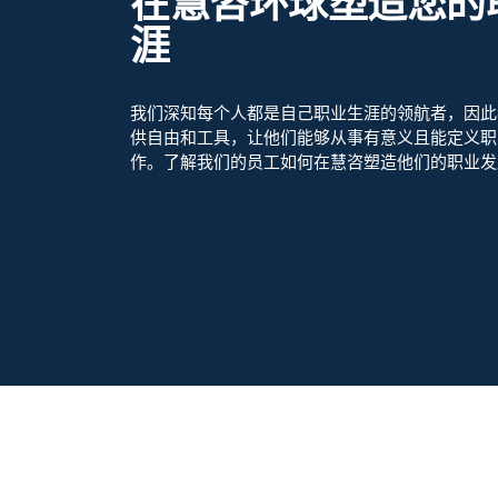
在慧咨环球塑造您的
涯
我们深知每个人都是自己职业生涯的领航者，因此
供自由和工具，让他们能够从事有意义且能定义职
作。了解我们的员工如何在慧咨塑造他们的职业发
择慧咨，不仅因为其在创新领域的声
“我很高兴能为切实带来
因为其致力于推动物流行业的提升与发
献力量，这对我至关重要