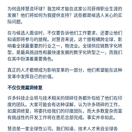
为何选择慧咨环球？我怎样才能在这家公司获得职业生涯的
发展？他们将如何为我提供支持？这些都是候选人关心的实
际问题。
在与候选人面谈时，不仅要告诉他们工作要求，还要让他们
知道即将参与的旅程。对慧咨来说，这个旅程横跨全球，影
响着全球最重要的行业之一，物流业。全球供应链数字化转
型，是最具挑战性和最快速发展的数字化转型之一，而我们
在其中扮演着重要角色。
真正的人才都想成为影响变革的一部分，他们希望能在这种
变革中发挥自己的价值。
不仅仅是漏洞修复
许多科技企业将与技术相关的琐碎任务都外包给了他们在印
度的团队。大家可能会有这种误解，认为许多琐碎的工作，
如漏洞修复，将委托给我们的印度团队，而大多数复杂而富
有挑战性的开发工作将在悉尼总部完成。事实并非如此。
慧咨是一家全球性公司。我们知道，技术人才来自全球各