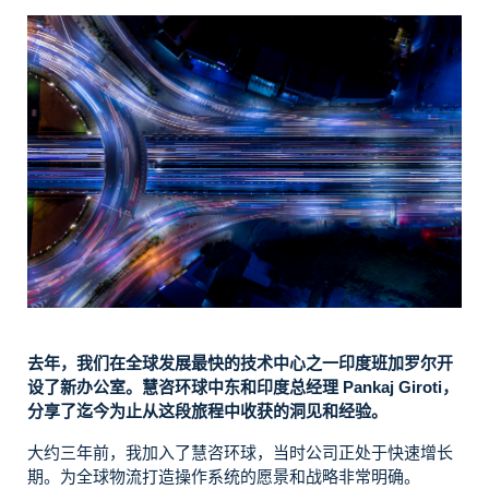
去年，我们在全球发展最快的技术中心之一印度班加罗尔开
设了新办公室。慧咨环球中东和印度总经理 Pankaj Giroti，
分享了迄今为止从这段旅程中收获的洞见和经验。
大约三年前，我加入了慧咨环球，当时公司正处于快速增长
期。为全球物流打造操作系统的愿景和战略非常明确。