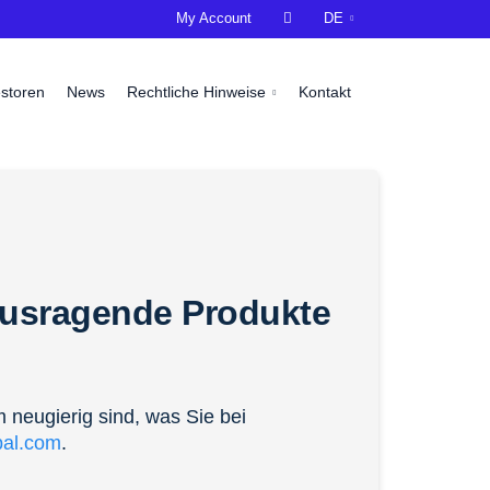
My Account

DE
estoren
News
Rechtliche Hinweise
Kontakt
usragende Produkte
m neugierig sind, was Sie bei
bal.com
.