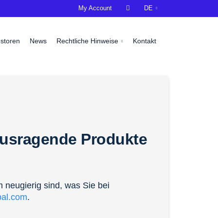
My Account

DE
estoren
News
Rechtliche Hinweise
Kontakt
usragende Produkte
m neugierig sind, was Sie bei
bal.com
.