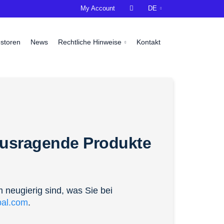
My Account

DE
estoren
News
Rechtliche Hinweise
Kontakt
usragende Produkte
m neugierig sind, was Sie bei
bal.com
.