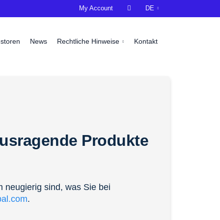
My Account

DE
estoren
News
Rechtliche Hinweise
Kontakt
usragende Produkte
m neugierig sind, was Sie bei
bal.com
.