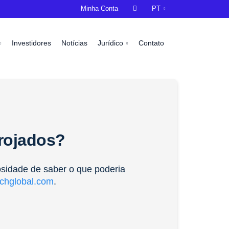
Minha Conta

PT
Investidores
Notícias
Jurídico
Contato
rrojados?
osidade de saber o que poderia
chglobal.com
.