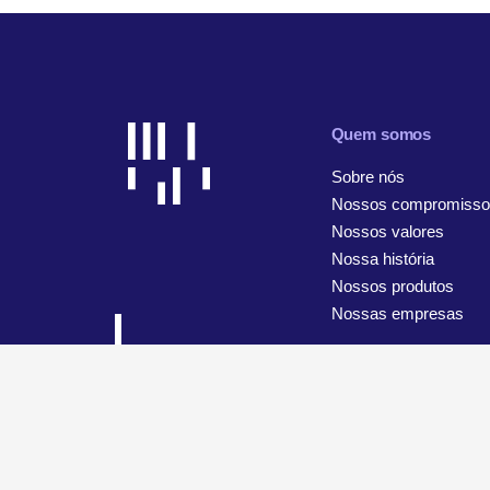
Quem somos
Sobre nós
Nossos compromisso
Nossos valores
Nossa história
Nossos produtos
Nossas empresas
© 2026 WiseTech Global
Mapa do site
Termos de uso
A
Configurações de cookies