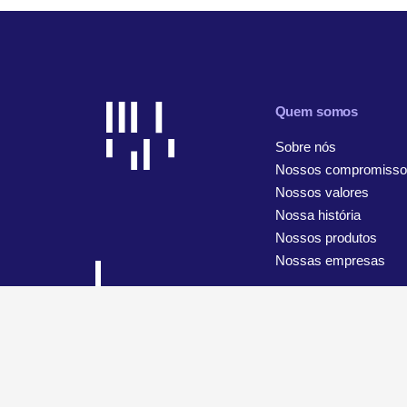
Quem somos
Sobre nós
Nossos compromisso
Nossos valores
Nossa história
Nossos produtos
Nossas empresas
© 2026 WiseTech Global
Mapa do site
Termos de uso
A
Configurações de cookies