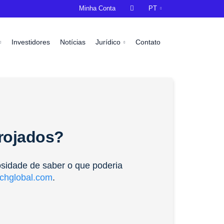
Minha Conta

PT
Investidores
Notícias
Jurídico
Contato
rrojados?
osidade de saber o que poderia
chglobal.com
.