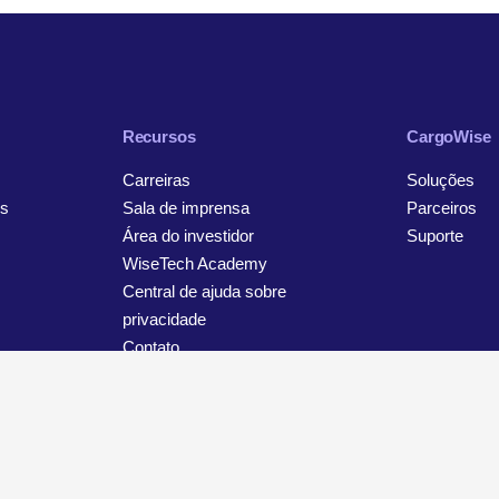
Recursos
CargoWise
Carreiras
Soluções
s
Sala de imprensa
Parceiros
Área do investidor
Suporte
WiseTech Academy
Central de ajuda sobre
privacidade
Contato
viso sobre privacidade e proteção de dados