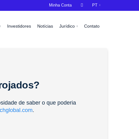
Minha Conta

PT
Investidores
Notícias
Jurídico
Contato
rrojados?
osidade de saber o que poderia
chglobal.com
.