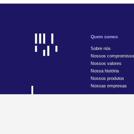
Quem somos
Sobre nós
Nossos compromisso
Nossos valores
Nossa história
Nossos produtos
Nossas empresas
© 2026 WiseTech Global
Mapa do site
Termos de uso
A
Configurações de cookies