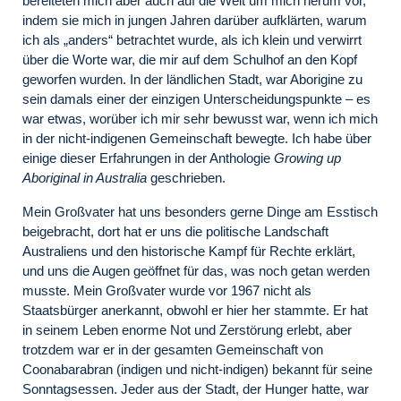
bereiteten mich aber auch auf die Welt um mich herum vor,
indem sie mich in jungen Jahren darüber aufklärten, warum
ich als „anders“ betrachtet wurde, als ich klein und verwirrt
über die Worte war, die mir auf dem Schulhof an den Kopf
geworfen wurden. In der ländlichen Stadt, war Aborigine zu
sein damals einer der einzigen Unterscheidungspunkte – es
war etwas, worüber ich mir sehr bewusst war, wenn ich mich
in der nicht-indigenen Gemeinschaft bewegte. Ich habe über
einige dieser Erfahrungen in der Anthologie
Growing up
Aboriginal in Australia
geschrieben.
Mein Großvater hat uns besonders gerne Dinge am Esstisch
beigebracht, dort hat er uns die politische Landschaft
Australiens und den historische Kampf für Rechte erklärt,
und uns die Augen geöffnet für das, was noch getan werden
musste. Mein Großvater wurde vor 1967 nicht als
Staatsbürger anerkannt, obwohl er hier her stammte. Er hat
in seinem Leben enorme Not und Zerstörung erlebt, aber
trotzdem war er in der gesamten Gemeinschaft von
Coonabarabran (indigen und nicht-indigen) bekannt für seine
Sonntagsessen. Jeder aus der Stadt, der Hunger hatte, war