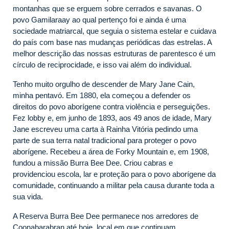
montanhas que se erguem sobre cerrados e savanas. O
povo Gamilaraay ao qual pertenço foi e ainda é uma
sociedade matriarcal, que seguia o sistema estelar e cuidava
do país com base nas mudanças periódicas das estrelas. A
melhor descrição das nossas estruturas de parentesco é um
círculo de reciprocidade, e isso vai além do individual.
Tenho muito orgulho de descender de Mary Jane Cain,
minha pentavó. Em 1880, ela começou a defender os
direitos do povo aborígene contra violência e perseguições.
Fez lobby e, em junho de 1893, aos 49 anos de idade, Mary
Jane escreveu uma carta à Rainha Vitória pedindo uma
parte de sua terra natal tradicional para proteger o povo
aborígene. Recebeu a área de Forky Mountain e, em 1908,
fundou a missão Burra Bee Dee. Criou cabras e
providenciou escola, lar e proteção para o povo aborígene da
comunidade, continuando a militar pela causa durante toda a
sua vida.
A Reserva Burra Bee Dee permanece nos arredores de
Coonabarabran até hoje, local em que continuam